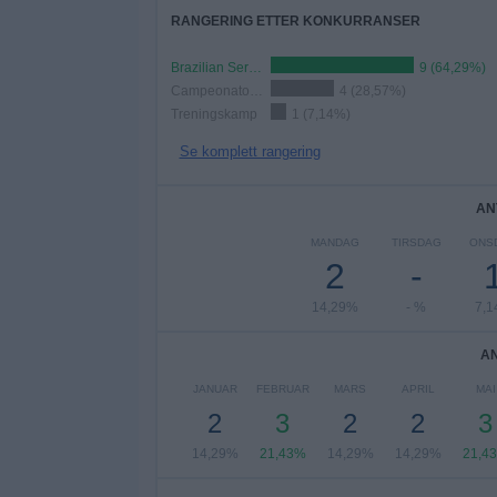
RANGERING ETTER KONKURRANSER
Brazilian Serie A
9 (64,29%)
Campeonato Carioca
4 (28,57%)
Treningskamp
1 (7,14%)
Se komplett rangering
AN
MANDAG
TIRSDAG
ONS
2
-
14,29%
- %
7,
A
JANUAR
FEBRUAR
MARS
APRIL
MAI
2
3
2
2
3
14,29%
21,43%
14,29%
14,29%
21,4