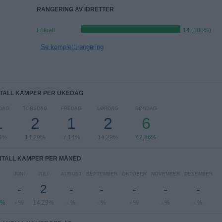
RANGERING AV IDRETTER
Fotball
14 (100%)
Se komplett rangering
TALL KAMPER PER UKEDAG
DAG
TORSDAG
FREDAG
LØRDAG
SØNDAG
1
2
1
2
6
14%
14,29%
7,14%
14,29%
42,86%
NTALL KAMPER PER MÅNED
JUNI
JULI
AUGUST
SEPTEMBER
OKTOBER
NOVEMBER
DESEMBER
-
2
-
-
-
-
-
3%
- %
14,29%
- %
- %
- %
- %
- %