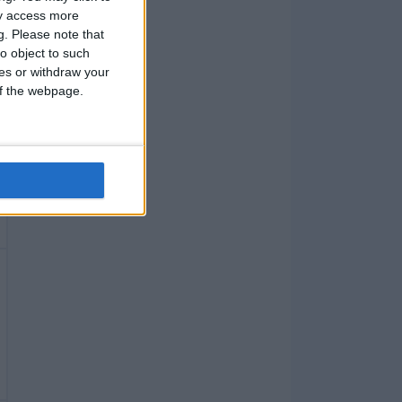
ay access more
g.
Please note that
o object to such
ces or withdraw your
 of the webpage.