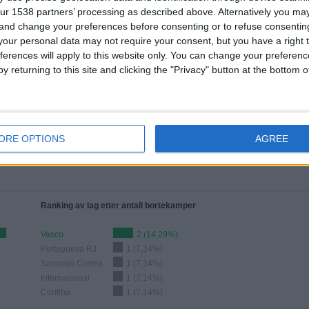
DTE KONKURRANSER
TV-SENDTE LAG
ur 1538 partners’ processing as described above. Alternatively you m
 and change your preferences before consenting or to refuse consentin
our personal data may not require your consent, but you have a right t
ferences will apply to this website only. You can change your preferen
y returning to this site and clicking the "Privacy" button at the bottom
SISTE KAMP
Flamengo RJ - Sao Paulo
26.07.2026 Brazilian Serie A
ORE OPTIONS
AGREE
Ranking av lag etter antall bortekamper
Vasco
2 (14,29%)
Portuguesa RJ
1 (7,14%)
Sampaio Correa
1 (7,14%)
Internacional
1 (7,14%)
Coritiba
1 (7,14%)