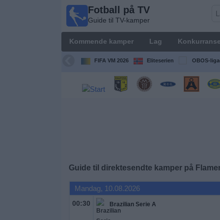
Fotball på TV
Fotball
Guide til TV-kamper
på TV
Guide til
Kommende kamper
Lag
Konkurranse
TV-
kamper
FIFA VM 2026
Eliteserien
OBOS-liga
Kommende
kamper
Lag
Konkurranser
Guide til direktesendte kamper på
Flame
TV-
kanaler
Mandag, 10.08.2026
00:30
Brazilian Serie A
Nyheter