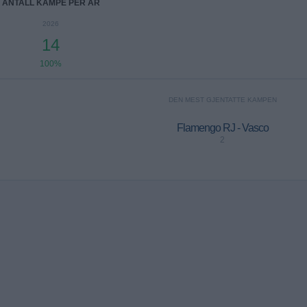
ANTALL KAMPE PER ÅR
2026
14
100%
DEN MEST GJENTATTE KAMPEN
Flamengo RJ - Vasco
2