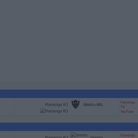
Flamengo
Flamengo RJ
Atletico-MG
TV
YouTube
Flamengo
Flamengo RJ
Gremio