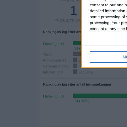
TV-SENDINGER
TV-SEN
consent to our and o
1
detailed information
some processing of y
TV-SENDTE IDRETTER
processing. Your pre
consent at any time b
Ranking av lag etter antall kamper
Flamengo RJ
14 (100%)
Vasco
2 (14,29%)
M
Portuguesa RJ
1 (7,14%)
Sampaio Correa
1 (7,14%)
Internacional
1 (7,14%)
Ranking av lag etter antall hjemmekamper
Flamengo RJ
14 (100%)