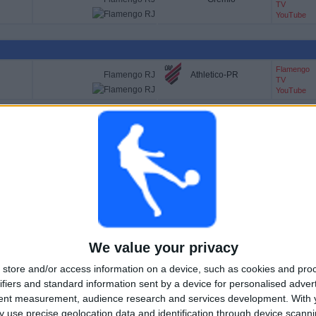
TV
YouTube
Flamengo
Flamengo RJ
Athletico-PR
TV
YouTube
Flamengo
Flamengo RJ
TV
Chapecoense-SC
YouTube
GO TV YOUTUBE I NORGE
begynte å samle statistiske data om når og hvor kampene fra kanalen
Flamengo
We value your privacy
, kan vi gi følgende data:
store and/or access information on a device, such as cookies and pro
3
14
ifiers and standard information sent by a device for personalised adver
tent measurement, audience research and services development.
With 
 use precise geolocation data and identification through device scanni