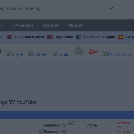
r
TV-kanaler
Nyheter
Widget
en
1. Division Kvinner
Toppserien
Champions League
LaLi
ngo TV YouTube
Flamengo
Flamengo RJ
Vitória
TV
YouTube