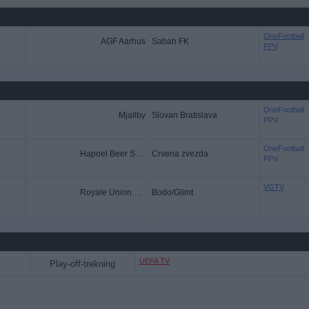
OneFootball
AGF Aarhus
Sabah FK
PPV
OneFootball
Mjallby
Slovan Bratislava
PPV
OneFootball
Hapoel Beer Sheva
Crvena zvezda
PPV
VGTV
Royale Union SG
Bodo/Glimt
UEFA TV
Play-off-trekning