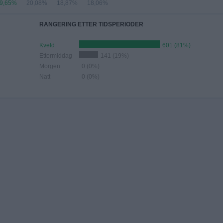
9,65%
20,08%
18,87%
18,06%
RANGERING ETTER TIDSPERIODER
Kveld
601 (81%)
Ettermiddag
141 (19%)
Morgen
0 (0%)
Natt
0 (0%)