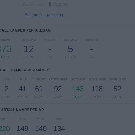
Manchester City
23 (3,1%)
Se komplett rangering
TALL KAMPER PER UKEDAG
NSDAG
TORSDAG
FREDAG
LØRDAG
SØNDAG
373
12
-
5
-
0,27%
1,62%
- %
0,67%
- %
NTALL KAMPER PER MÅNED
JUNI
JULI
AUGUST
SEPTEMBER
OKTOBER
NOVEMBER
DESEMBER
2
41
61
92
143
118
52
0,27%
5,53%
8,22%
12,4%
19,27%
15,9%
7,01%
ANTALL KAMPE PER ÅR
2025
2024
2023
2022
220
149
140
134