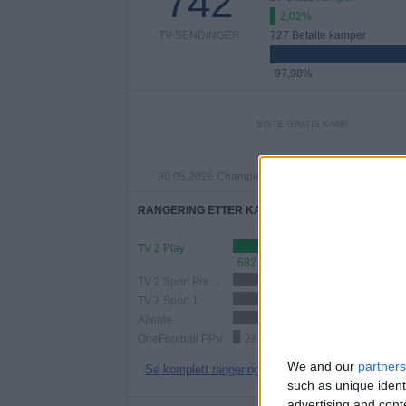
742
2,02%
TV-SENDINGER
727 Betalte kamper
97,98%
SISTE GRATIS KAMP
PSG - Arsenal
30.05.2026 Champions League por TV 2 Play, TV 2
RANGERING ETTER KANALER
TV 2 Play
682 (91,91%)
TV 2 Sport Premium
153 (20,62%)
TV 2 Sport 1
135 (18,19%)
Allente
119 (16,04%)
OneFootball PPV
28 (3,77%)
We and our
partners
Se komplett rangering
such as unique ident
advertising and con