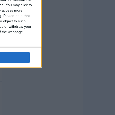
ng. You may click to
ay access more
g.
Please note that
o object to such
ces or withdraw your
 of the webpage.