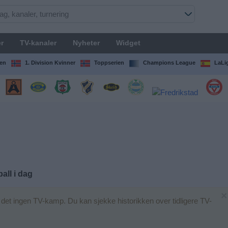
r
TV-kanaler
Nyheter
Widget
en
1. Division Kvinner
Toppserien
Champions League
LaLi
ll i dag
×
 det ingen TV-kamp. Du kan sjekke historikken over tidligere TV-