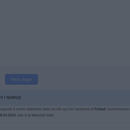
Flere dager
V I NORGE
egynte å samle statistiske data om når og hvor kampene til
Fotball
i konkurransen
6.03.2022
, kan vi gi følgende data: