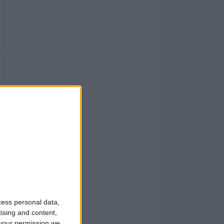
cess personal data,
tising and content,
your permission we