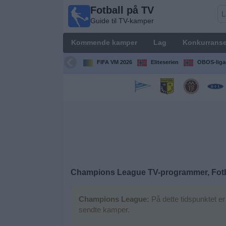
Fotball på TV
Fotball
Guide til TV-kamper
på TV
Guide til
Kommende kamper
Lag
Konkurranse
TV-
kamper
FIFA VM 2026
Eliteserien
OBOS-liga
Kommende
kamper
Lag
Konkurranser
Champions League TV-programmer, Fotba
TV-
kanaler
Champions League:
På dette tidspunktet er
sendte kamper.
Nyheter