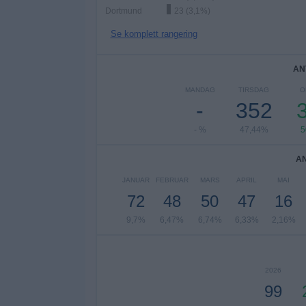
Dortmund
23 (3,1%)
Se komplett rangering
AN
MANDAG
TIRSDAG
O
-
352
- %
47,44%
5
A
JANUAR
FEBRUAR
MARS
APRIL
MAI
72
48
50
47
16
9,7%
6,47%
6,74%
6,33%
2,16%
2026
99