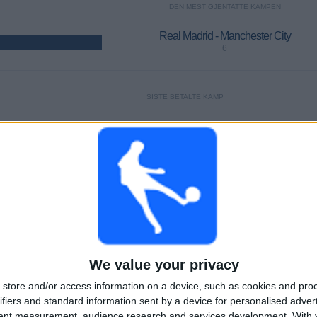
DEN MEST GJENTATTE KAMPEN
Real Madrid - Manchester City
6
SISTE BETALTE KAMP
AGF Aarhus - Sabah FK
 Direkte
05.08.2026 Champions League por OneFootball PPV
GJENNOMSNITT
DAGER
TOTALT
1,6
67
14
KANALER PER
UTEN GRATIS
TV-KANALER
KAMP
KAMP
We value your privacy
store and/or access information on a device, such as cookies and pro
ifiers and standard information sent by a device for personalised adver
tent measurement, audience research and services development.
With 