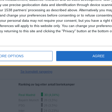
 use precise geolocation data and identification through device scanni
TOTALT
TOTALT
ur 1538 partners’ processing as described above. Alternatively you m
118
14
 and change your preferences before consenting or to refuse consentin
Total equipos
CANALES
our personal data may not require your consent, but you have a right t
ferences will apply to this website only. You can change your preferen
y returning to this site and clicking the "Privacy" button at the bottom
Ranking av lag etter antall åpne kamper
Bodo/Glimt
3 (0,4%)
Salzburg
3 (0,4%)
HJK
2 (0,27%)
ORE OPTIONS
AGREE
Plzen
2 (0,27%)
D. Zagreb
2 (0,27%)
Se komplett rangering
Ranking av lag etter antall bortekamper
Real Madrid
30 (4,04%)
Bayern Munich
26 (3,5%)
PSG
26 (3,5%)
Inter
24 (3,23%)