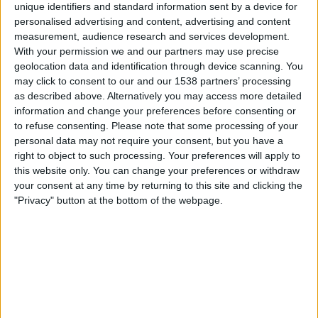
unique identifiers and standard information sent by a device for
TV 2 Play
personalised advertising and content, advertising and content
measurement, audience research and services development.
Lørdag, 01.11.2025
With your permission we and our partners may use precise
geolocation data and identification through device scanning. You
16:00
OBOS-ligaen
may click to consent to our and our 1538 partners’ processing
as described above. Alternatively you may access more detailed
Ranheim
information and change your preferences before consenting or
Skeid
to refuse consenting.
Please note that some processing of your
TV 2 Play
personal data may not require your consent, but you have a
right to object to such processing. Your preferences will apply to
Lørdag, 25.10.2025
this website only. You can change your preferences or withdraw
your consent at any time by returning to this site and clicking the
14:00
OBOS-ligaen
"Privacy" button at the bottom of the webpage.
Skeid
Raufoss
TV 2 Play
Flere dager