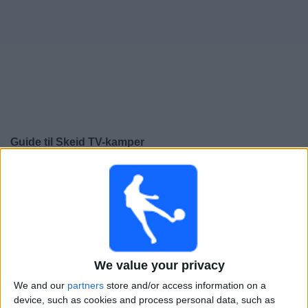
Widget
Guide til
Skeid
TV-kamper
×
Skeid:
På dette tidspunktet er det ingen TV-kamp. Du
kan sjekke historikken over tidligere TV-sendte kamper.
Lørdag, 08.11.2025
16:00
OBOS-ligaen
We value your privacy
Skeid
We and our
partners
store and/or access information on a
device, such as cookies and process personal data, such as
Odd