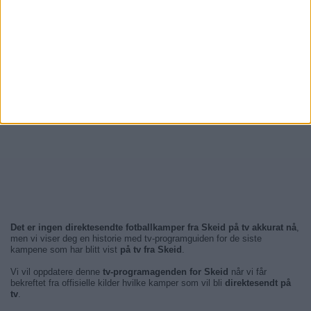
Det er ingen direktesendte fotballkamper fra Skeid på tv akkurat nå
,
men vi viser deg en historie med tv-programguiden for de siste
kampene som har blitt vist
på tv fra Skeid
.
Vi vil oppdatere denne
tv-programagenden for Skeid
når vi får
bekreftet fra offisielle kilder hvilke kamper som vil bli
direktesendt på
tv
.