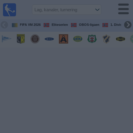
Fotball
på TV
Guide til
FIFA VM 2026
Eliteserien
OBOS-ligaen
1. Division Kv
TV-
kamper
Kommende
kamper
Lag
Konkurranser
TV-
kanaler
Nyheter