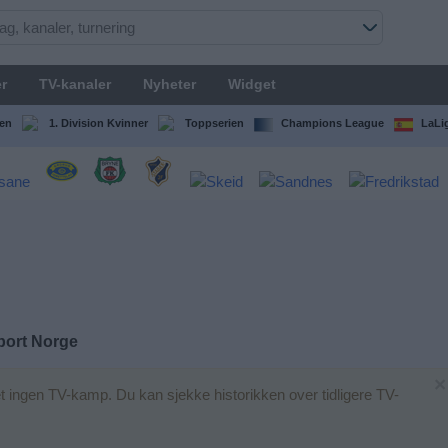
r
TV-kanaler
Nyheter
Widget
en
1. Division Kvinner
Toppserien
Champions League
LaLi
port Norge
×
et ingen TV-kamp. Du kan sjekke historikken over tidligere TV-