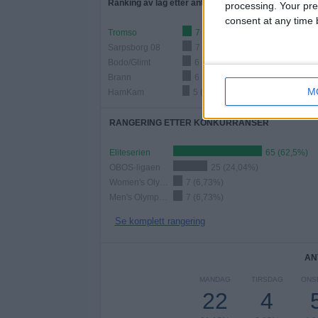
Ranking av lag etter antall hjemmekamper
processing. Your pre
consent at any time b
Tromso
7 (6,73%)
Sarpsborg 08
7 (6,73%)
Bodo/Glimt
6 (5,77%)
Brann
6 (5,77%)
M
HamKam
5 (4,81%)
RANGERING ETTER KONKURRANSER
Eliteserien
65 (62,5%)
OBOS-ligaen
25 (24,04%)
Women's Olympic Games
7 (6,73%)
Men's Olympic Games
7 (6,73%)
Se komplett rangering
AN
MANDAG
TIRSDAG
ONS
22
4