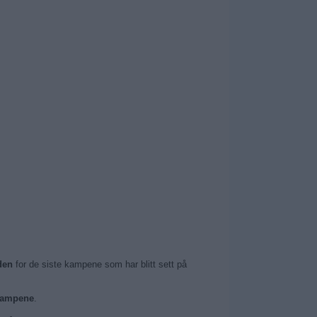
den
for de siste kampene som har blitt sett på
kampene
.