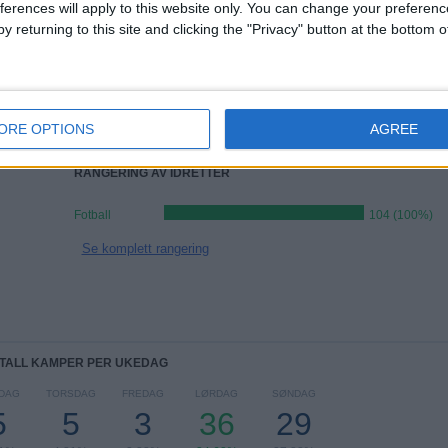
Ranking av lag etter antall bortekamper
ferences will apply to this website only. You can change your preferen
y returning to this site and clicking the "Privacy" button at the bottom
Bodo/Glimt
11 (10,58%)
Viking
7 (6,73%)
Lillestrom
5 (4,81%)
Kristiansund
5 (4,81%)
ORE OPTIONS
AGREE
Stromsgodset
5 (4,81%)
RANGERING AV IDRETTER
Fotball
104 (100%)
Se komplett rangering
TALL KAMPER PER UKEDAG
DAG
TORSDAG
FREDAG
LØRDAG
SØNDAG
5
5
3
36
29