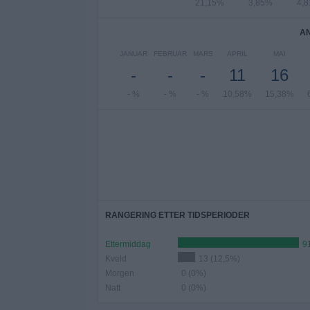
21,15%
3,85%
4,
A
JANUAR
FEBRUAR
MARS
APRIL
MAI
-
-
-
11
16
- %
- %
- %
10,58%
15,38%
RANGERING ETTER TIDSPERIODER
Ettermiddag
9
Kveld
13 (12,5%)
Morgen
0 (0%)
Natt
0 (0%)