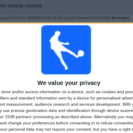
ORT NORGE I NORGE
begynte å samle statistiske data om når og hvor kampene fra kanalen
Eurosport
vi gi følgende data:
4
46
DTE KONKURRANSER
TV-SENDTE LAG
We value your privacy
SISTE KAMP
store and/or access information on a device, such as cookies and pro
ifiers and standard information sent by a device for personalised adver
Frankrike - Spania
tent measurement, audience research and services development.
With 
09.08.2024 Men's Olympic Games
 use precise geolocation data and identification through device scanni
ur 1538 partners’ processing as described above. Alternatively you m
 and change your preferences before consenting or to refuse consentin
our personal data may not require your consent, but you have a right t