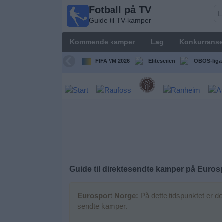
Fotball på TV
Fotball
Guide til TV-kamper
på TV
Guide til
Kommende kamper
Lag
Konkurranse
TV-
kamper
FIFA VM 2026
Eliteserien
OBOS-liga
Kommende
kamper
Lag
Konkurranser
Guide til direktesendte kamper på
Euros
TV-
kanaler
Eurosport Norge:
På dette tidspunktet er d
sendte kamper.
Nyheter