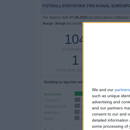
FOTBALLSTATISTIKK FRA KANAL EUROSP
Per dagens dato
07.08.2026
og siden denne nettsiden 
Norge
i
Norge
ble sendt, som var den
02.04.2022
, kan 
104
TV-SENDINGER
TV-SEN
1
TV-SENDTE IDRETTER
Ranking av lag etter antall kamper
We and our
partners
Bodo/Glimt
17 (16,35%)
such as unique ident
Lillestrom
10 (9,62%)
advertising and con
Sarpsborg 08
10 (9,62%)
and our partners may
HamKam
9 (8,65%)
consent to our and o
Brann
9 (8,65%)
detailed information
some processing of y