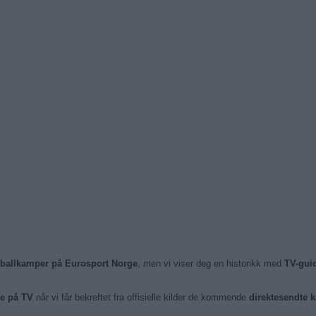
otballkamper på Eurosport Norge
, men vi viser deg en historikk med
TV-gui
e på TV
når vi får bekreftet fra offisielle kilder de kommende
direktesendte 