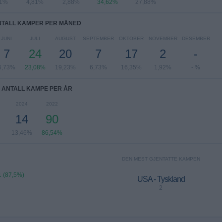
81%
4,81%
2,88%
34,62%
27,88%
NTALL KAMPER PER MÅNED
JUNI
JULI
AUGUST
SEPTEMBER
OKTOBER
NOVEMBER
DESEMBER
7
24
20
7
17
2
-
6,73%
23,08%
19,23%
6,73%
16,35%
1,92%
- %
ANTALL KAMPE PER ÅR
2024
2022
14
90
13,46%
86,54%
DEN MEST GJENTATTE KAMPEN
1 (87,5%)
USA - Tyskland
2