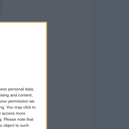
cess personal data,
tising and content,
your permission we
ng. You may click to
ay access more
g.
Please note that
o object to such