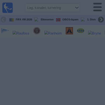
Fotball
på TV
Guide til
FIFA VM 2026
Eliteserien
OBOS-ligaen
1. Division Kv
TV-
kamper
Kommende
kamper
Lag
Konkurranser
TV-
kanaler
Nyheter