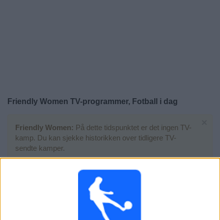
Widget
Friendly Women TV-programmer, Fotball i dag
×
Friendly Women:
På dette tidspunktet er det ingen TV-
kamp. Du kan sjekke historikken over tidligere TV-
sendte kamper.
Tirsdag, 09.06.2026
11:00
Friendly Women