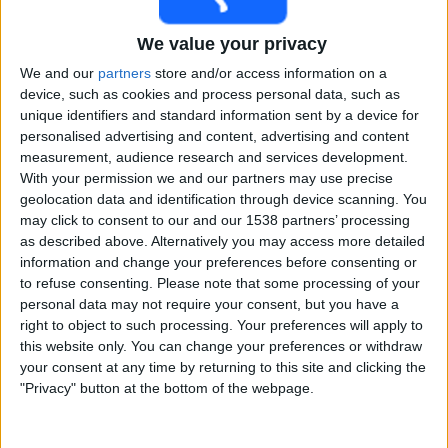
Australia
Mexico
We value your privacy
Football Australia YouTube
We and our
partners
store and/or access information on a
device, such as cookies and process personal data, such as
Lørdag, 06.06.2026
unique identifiers and standard information sent by a device for
personalised advertising and content, advertising and content
11:15
Friendly Women
measurement, audience research and services development.
With your permission we and our partners may use precise
geolocation data and identification through device scanning. You
Australia
may click to consent to our and our 1538 partners’ processing
as described above. Alternatively you may access more detailed
Mexico
information and change your preferences before consenting or
Football Australia YouTube
to refuse consenting.
Please note that some processing of your
personal data may not require your consent, but you have a
right to object to such processing. Your preferences will apply to
STATISTIKK FOR FRIENDLY WOMEN PÅ TV I NORGE
this website only. You can change your preferences or withdraw
your consent at any time by returning to this site and clicking the
Per dagens dato
07.08.2026
og siden denne nettsiden begynte å samle
"Privacy" button at the bottom of the webpage.
statistiske data om når og hvor kampene til
Fotball
i konkurransen
Friendly Women
ble sendt på
Norge
, som var den
25.06.2022
, kan vi gi
følgende data: