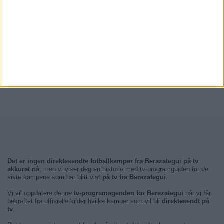
Det er ingen direktesendte fotballkamper fra Berazategui på tv
akkurat nå
, men vi viser deg en historie med tv-programguiden for de
siste kampene som har blitt vist
på tv fra Berazategui
.
Vi vil oppdatere denne
tv-programagenden for Berazategui
når vi får
bekreftet fra offisielle kilder hvilke kamper som vil bli
direktesendt på
tv
.