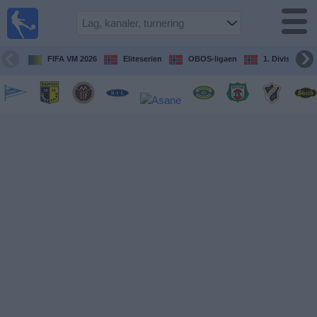
Fotball
på TV
Guide til
FIFA VM 2026
Eliteserien
OBOS-ligaen
1. Division Kv
TV-
kamper
Kommende
kamper
Lag
Konkurranser
TV-
kanaler
Nyheter