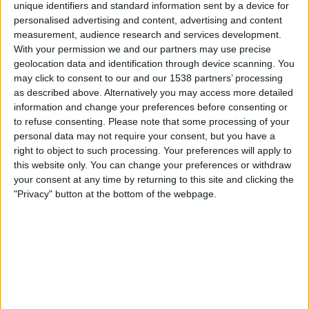
unique identifiers and standard information sent by a device for
CSR Espanol
personalised advertising and content, advertising and content
LPF Play
measurement, audience research and services development.
With your permission we and our partners may use precise
Tirsdag, 04.08.2026
geolocation data and identification through device scanning. You
may click to consent to our and our 1538 partners’ processing
20:00
Primera C
as described above. Alternatively you may access more detailed
information and change your preferences before consenting or
Berazategui
to refuse consenting.
Please note that some processing of your
Central Cordoba
personal data may not require your consent, but you have a
LPF Play
right to object to such processing. Your preferences will apply to
this website only. You can change your preferences or withdraw
Lørdag, 25.07.2026
your consent at any time by returning to this site and clicking the
"Privacy" button at the bottom of the webpage.
18:00
Primera C
Berazategui
Mercedes
LPF Play
Flere dager