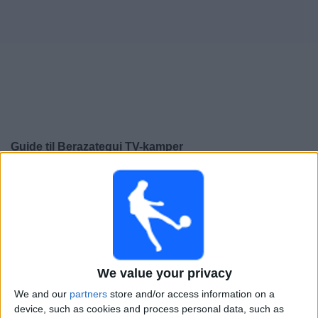
Widget
Guide til
Berazategui
TV-kamper
×
Berazategui:
På dette tidspunktet er det ingen TV-
kamp. Du kan sjekke historikken over tidligere TV-
sendte kamper.
Lørdag, 08.08.2026
We value your privacy
20:00
Primera C
We and our
partners
store and/or access information on a
Berazategui
device, such as cookies and process personal data, such as