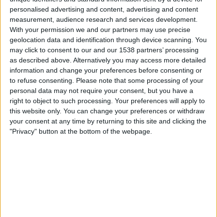
personalised advertising and content, advertising and content
South Shields
measurement, audience research and services development.
Alfreton Town
With your permission we and our partners may use precise
geolocation data and identification through device scanning. You
DAZN (Se direkte)
may click to consent to our and our 1538 partners’ processing
as described above. Alternatively you may access more detailed
Tirsdag, 10.03.2026
information and change your preferences before consenting or
to refuse consenting.
Please note that some processing of your
20:45
National League North
personal data may not require your consent, but you have a
right to object to such processing. Your preferences will apply to
this website only. You can change your preferences or withdraw
your consent at any time by returning to this site and clicking the
Alfreton Town
"Privacy" button at the bottom of the webpage.
Radcliffe Borough
DAZN (Se direkte)
Tirsdag, 24.02.2026
20:45
National League North