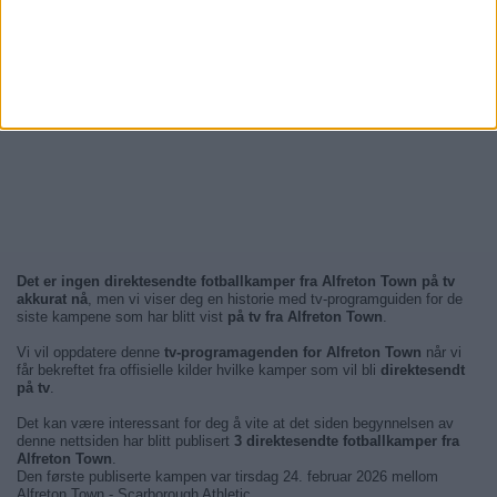
Det er ingen direktesendte fotballkamper fra Alfreton Town på tv
akkurat nå
, men vi viser deg en historie med tv-programguiden for de
siste kampene som har blitt vist
på tv fra Alfreton Town
.
Vi vil oppdatere denne
tv-programagenden for Alfreton Town
når vi
får bekreftet fra offisielle kilder hvilke kamper som vil bli
direktesendt
på tv
.
Det kan være interessant for deg å vite at det siden begynnelsen av
denne nettsiden har blitt publisert
3 direktesendte fotballkamper fra
Alfreton Town
.
Den første publiserte kampen var tirsdag 24. februar 2026 mellom
Alfreton Town - Scarborough Athletic.