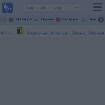
Fotball
på TV
Guide til
FIFA VM 2026
Eliteserien
OBOS-ligaen
1. Division Kv
TV-
kamper
Kommende
kamper
Lag
Konkurranser
TV-
kanaler
Nyheter