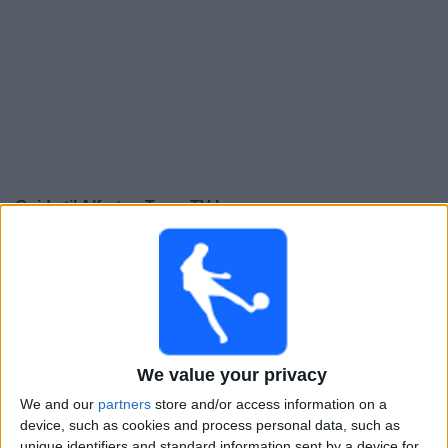
Widget
Guide til
Alfreton Town
TV-kamper
×
Alfreton Town:
På dette tidspunktet er det ingen TV-
kamp. Du kan sjekke historikken over tidligere TV-
sendte kamper.
Lørdag, 28.03.2026
We value your privacy
16:00
National League North
We and our
partners
store and/or access information on a
device, such as cookies and process personal data, such as
unique identifiers and standard information sent by a device for