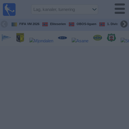
Fotball
på TV
Guide til
FIFA VM 2026
Eliteserien
OBOS-ligaen
1. Division Kv
TV-
kamper
Kommende
kamper
Lag
Konkurranser
TV-
kanaler
Nyheter