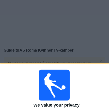
Widget
Guide til
AS Roma Kvinner
TV-kamper
×
AS Roma Kvinner:
På dette tidspunktet er det ingen
TV-kamp. Du kan sjekke historikken over tidligere TV-
sendte kamper.
Søndag, 24.05.2026
18:00
Coppa Italia Femminile
Finale
We value your privacy