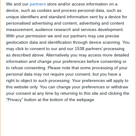
We and our
partners
store and/or access information on a
Juventus Kvinner
device, such as cookies and process personal data, such as
unique identifiers and standard information sent by a device for
AS Roma Kvinner
personalised advertising and content, advertising and content
DAZN (Se direkte)
measurement, audience research and services development.
With your permission we and our partners may use precise
Lørdag, 16.05.2026
geolocation data and identification through device scanning. You
may click to consent to our and our 1538 partners’ processing
15:00
Serie A kvinner
as described above. Alternatively you may access more detailed
information and change your preferences before consenting or
to refuse consenting.
Please note that some processing of your
personal data may not require your consent, but you have a
AS Roma Kvinner
right to object to such processing. Your preferences will apply to
Genoa Femminile
this website only. You can change your preferences or withdraw
your consent at any time by returning to this site and clicking the
DAZN (Se direkte)
"Privacy" button at the bottom of the webpage.
Søndag, 10.05.2026
15:00
Serie A kvinner