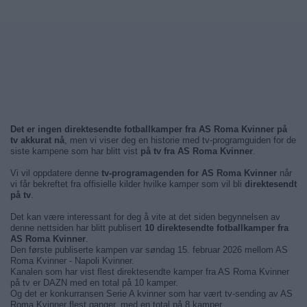
Det er ingen direktesendte fotballkamper fra AS Roma Kvinner på
tv akkurat nå
, men vi viser deg en historie med tv-programguiden for de
siste kampene som har blitt vist
på tv fra AS Roma Kvinner
.
Vi vil oppdatere denne
tv-programagenden for AS Roma Kvinner
når
vi får bekreftet fra offisielle kilder hvilke kamper som vil bli
direktesendt
på tv
.
Det kan være interessant for deg å vite at det siden begynnelsen av
denne nettsiden har blitt publisert
10 direktesendte fotballkamper fra
AS Roma Kvinner
.
Den første publiserte kampen var søndag 15. februar 2026 mellom AS
Roma Kvinner - Napoli Kvinner.
Kanalen som har vist flest direktesendte kamper fra AS Roma Kvinner
på tv er DAZN med en total på 10 kamper.
Og det er konkurransen Serie A kvinner som har vært tv-sending av AS
Roma Kvinner flest ganger, med en total på 8 kamper.