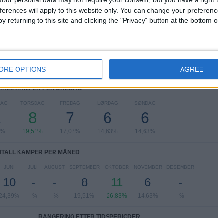
our personal data may not require your consent, but you have a right t
UEFA Nations League
12 (29,27%)
ferences will apply to this website only. You can change your preferen
UEFA EM 2024
10 (24,39%)
y returning to this site and clicking the "Privacy" button at the bottom
Treningskamp
8 (19,51%)
FIFA VM 2026
6 (14,63%)
UEFA U17-EM
5 (12,2%)
Se komplett rangering
ORE OPTIONS
AGREE
TALL KAMPER PER UKEDAG
DAG
TORSDAG
FREDAG
LØRDAG
SØNDAG
1
8
7
6
6
4%
19,51%
17,07%
14,63%
14,63%
NTALL KAMPER PER MÅNED
JUNI
JULI
AUGUST
SEPTEMBER
OKTOBER
NOVEMBER
DESEMBER
10
-
-
8
11
6
-
24,39%
- %
- %
19,51%
26,83%
14,63%
- %
RANGERING ETTER TIDSPERIODER