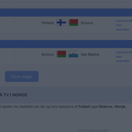
Kanal enn
Finland
Belarus
ikke
bekreftet
Kanal enn
Belarus
San Marino
ikke
bekreftet
Flere dager
Å TV I NORGE
t samler inn statistikk om når og hvor kampene til
Fotball
laget
Belarus
i
Norge
,
SISTE GRATIS KAMP