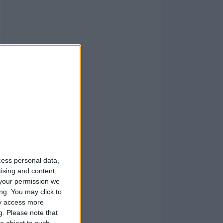
cess personal data,
tising and content,
your permission we
ng. You may click to
ay access more
g.
Please note that