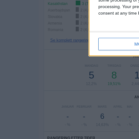
some processing of y
Kasakhstan
3 (7,32%)
processing. Your pre
Aserbajdsjan
2 (4,88%)
consent at any time b
Slovakia
2 (4,88%)
Armenia
2 (4,88%)
Romania
2 (4,88%)
Se komplett rangering
M
AN
MANDAG
TIRSDAG
ONS
5
8
12,2%
19,51%
2,4
A
JANUAR
FEBRUAR
MARS
APRIL
MAI
-
-
6
-
-
- %
- %
14,63%
- %
- %
RANGERING ETTER TIDER