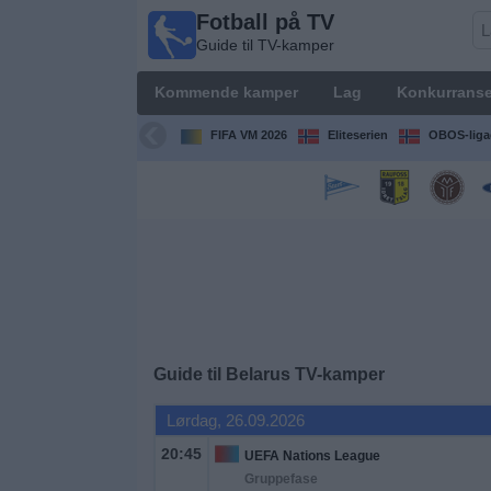
Fotball på TV
Fotball
Guide til TV-kamper
på TV
Guide til
Kommende kamper
Lag
Konkurranse
TV-
kamper
FIFA VM 2026
Eliteserien
OBOS-liga
Kommende
kamper
Lag
Konkurranser
Guide til
Belarus
TV-kamper
TV-
kanaler
Lørdag, 26.09.2026
20:45
UEFA Nations League
Nyheter
Gruppefase