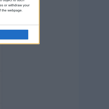
o object to such
ces or withdraw your
 of the webpage.