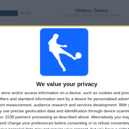
Moldova - Belarus
70,73%
14.10.2025 UEFA U17-EM por FIFA+
KAMPER
DAGER
TOTALT
6 (87,8%)
6
295
10
KONTINUERLIG
UTEN GRATIS
TV-KANALER
BETALT
KAMP
We value your privacy
TOTALT
MAKSIMALT
TOTALT
store and/or access information on a device, such as cookies and pro
5
3
25
ifiers and standard information sent by a device for personalised adver
tent measurement, audience research and services development.
With 
KONKURRANSER
VS Kasakhstan
MOTSTANDERE
 use precise geolocation data and identification through device scanni
ur 1538 partners’ processing as described above. Alternatively you m
RANGERING ETTER KONKURRANSER
 and change your preferences before consenting or to refuse consentin