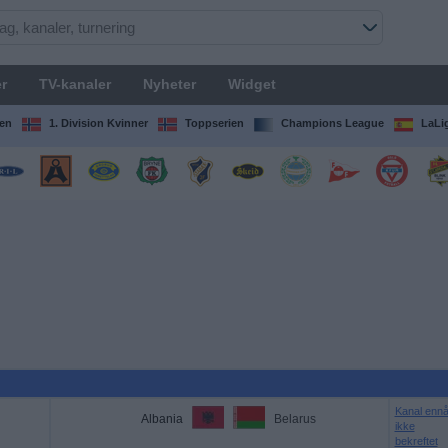
r
TV-kanaler
Nyheter
Widget
en
1. Division Kvinner
Toppserien
Champions League
LaLi
Kanal enn
Albania
Belarus
ikke
bekreftet