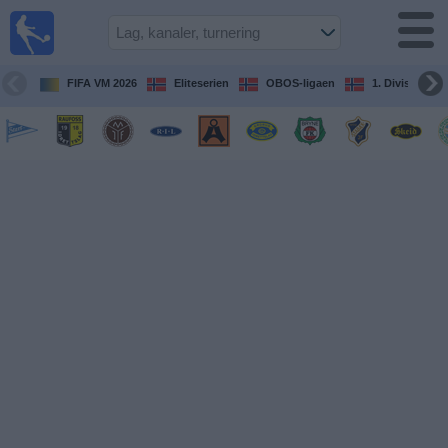
Fotball
på TV
Guide til
FIFA VM 2026
Eliteserien
OBOS-ligaen
1. Division Kv
TV-
kamper
Kommende
kamper
Lag
Konkurranser
TV-
kanaler
Nyheter