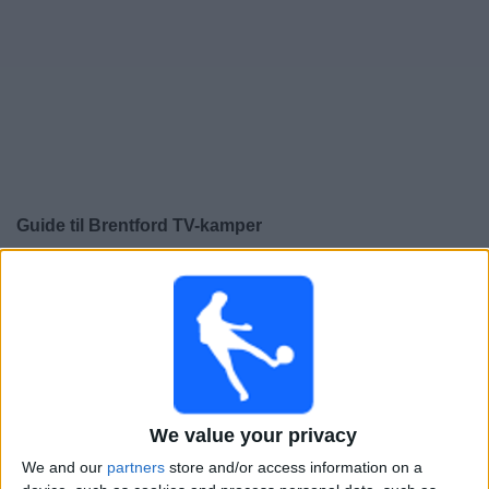
Widget
Guide til
Brentford
TV-kamper
×
Brentford:
På dette tidspunktet er det ingen TV-kamp.
Du kan sjekke historikken over tidligere TV-sendte
kamper.
Søndag, 24.05.2026
17:00
Premier League
We value your privacy
We and our
partners
store and/or access information on a
Liverpool