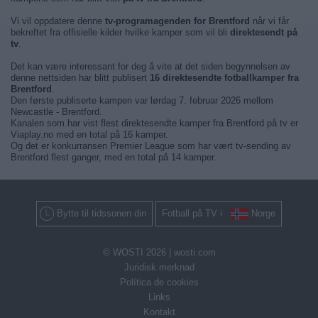
Vi vil oppdatere denne
tv-programagenden for Brentford
når vi får
bekreftet fra offisielle kilder hvilke kamper som vil bli
direktesendt på
tv
.
Det kan være interessant for deg å vite at det siden begynnelsen av
denne nettsiden har blitt publisert
16 direktesendte fotballkamper fra
Brentford
.
Den første publiserte kampen var lørdag 7. februar 2026 mellom
Newcastle - Brentford.
Kanalen som har vist flest direktesendte kamper fra Brentford på tv er
Viaplay.no med en total på 16 kamper.
Og det er konkurransen Premier League som har vært tv-sending av
Brentford flest ganger, med en total på 14 kamper.
Bytte til tidssonen din
Fotball på TV i
Norge
© WOSTI 2026 |
wosti.com
Juridisk merknad
Política de cookies
Links
Kontakt