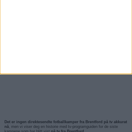
Det er ingen direktesendte fotballkamper fra Brentford på tv akkurat
nå
, men vi viser deg en historie med tv-programguiden for de siste
kampene som har blitt vist
på tv fra Brentford
.