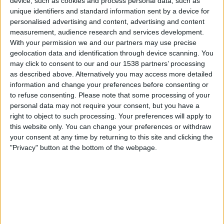
device, such as cookies and process personal data, such as
Brentford
unique identifiers and standard information sent by a device for
Viaplay.no
Viasport Premier League 2
personalised advertising and content, advertising and content
Viasport Premier League 3
measurement, audience research and services development.
With your permission we and our partners may use precise
geolocation data and identification through device scanning. You
Søndag, 17.05.2026
may click to consent to our and our 1538 partners’ processing
16:00
Premier League
as described above. Alternatively you may access more detailed
information and change your preferences before consenting or
Brentford
to refuse consenting.
Please note that some processing of your
Crystal Palace
personal data may not require your consent, but you have a
right to object to such processing. Your preferences will apply to
Viasport Premier League 1
Viaplay.no
this website only. You can change your preferences or withdraw
your consent at any time by returning to this site and clicking the
Lørdag, 09.05.2026
"Privacy" button at the bottom of the webpage.
18:30
Premier League
Manchester City
Brentford
Viasport Premier League
Viaplay.no
TV3+ Plus