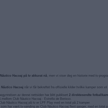
 Náutico Hacoaj på tv akkurat nå
, men vi viser deg en historie med tv-progr
 Náutico Hacoaj
når vi får bekreftet fra offisielle kilder hvilke kamper som vil
begynnelsen av denne nettsiden har blitt publisert
2 direktesendte fotballka
6 mellom Club Náutico Hacoaj - Estrella de Berisso.
 Club Náutico Hacoaj på tv er LPF Play med en total på 2 kamper.
som har vært tv-sending av Club Náutico Hacoaj flest ganger, med en total p