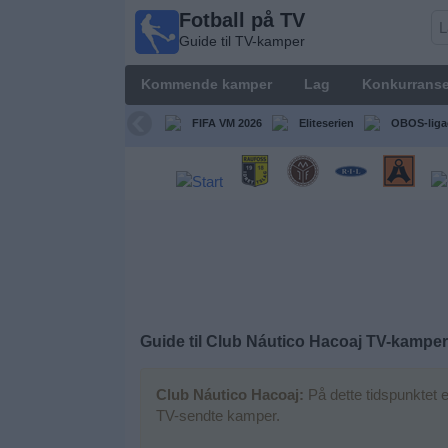
Fotball på TV
Fotball
Guide til TV-kamper
på TV
Guide til
Kommende kamper
Lag
Konkurranse
TV-
kamper
FIFA VM 2026
Eliteserien
OBOS-liga
Kommende
kamper
Lag
Konkurranser
Guide til
Club Náutico Hacoaj
TV-kamper
TV-
kanaler
Club Náutico Hacoaj:
På dette tidspunktet e
TV-sendte kamper.
Nyheter