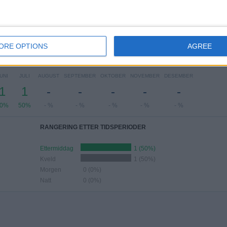
SDAG
TORSDAG
FREDAG
LØRDAG
SØNDAG
-
-
1
1
-
- %
- %
50%
50%
- %
ORE OPTIONS
AGREE
NTALL KAMPER PER MÅNED
UNI
JULI
AUGUST
SEPTEMBER
OKTOBER
NOVEMBER
DESEMBER
1
1
-
-
-
-
-
50%
50%
- %
- %
- %
- %
- %
RANGERING ETTER TIDSPERIODER
Ettermiddag
1 (50%)
Kveld
1 (50%)
Morgen
0 (0%)
Natt
0 (0%)