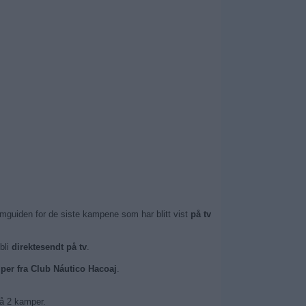
amguiden for de siste kampene som har blitt vist
på tv
 bli
direktesendt på tv
.
mper fra Club Náutico Hacoaj
.
å 2 kamper.