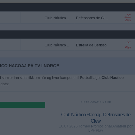
LPF
Club Náutico Hacoaj
Defensores de Glew
Play
LPF
Club Náutico Hacoaj
Estrella de Berisso
Play
ICO HACOAJ PÅ TV I NORGE
t samler inn statistikk om når og hvor kampene til
Fotball
laget
Club Náutico
 data:
SISTE GRATIS KAMP
Club Náutico Hacoaj - Defensores de
Glew
10.07.2026 Torneo Promocional Amateur por
LPF Play