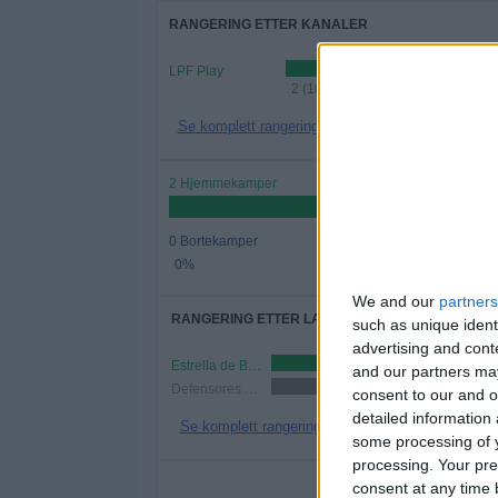
RANGERING ETTER KANALER
LPF Play
2 (100%)
Se komplett rangering
2 Hjemmekamper
0 Bortekamper
0%
We and our
partners
RANGERING ETTER LAG
such as unique ident
advertising and con
Estrella de Berisso
1 (50%)
and our partners may
Defensores de Glew
1 (50%)
consent to our and o
detailed information
Se komplett rangering
some processing of y
processing. Your pre
AN
consent at any time b