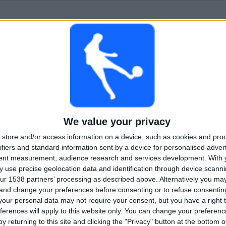
KAMPER
DAGER
TOTALT
0
27
1
KONTINUERLIG
UTEN GRATIS
TV-KANALER
BETALT
KAMP
TOTALT
MAKSIMALT
TOTALT
100%
1
1
2
KONKURRANSER
VS Estrella de
MOTSTANDERE
We value your privacy
Berisso
store and/or access information on a device, such as cookies and pro
RANGERING ETTER KONKURRANSER
ifiers and standard information sent by a device for personalised adver
tent measurement, audience research and services development.
With 
Torneo Promocional Amateur
2 (100%)
 use precise geolocation data and identification through device scanni
ur 1538 partners’ processing as described above. Alternatively you m
Se komplett rangering
 and change your preferences before consenting or to refuse consentin
our personal data may not require your consent, but you have a right t
ferences will apply to this website only. You can change your preferen
TALL KAMPER PER UKEDAG
y returning to this site and clicking the "Privacy" button at the bottom