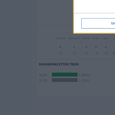
MANDAG
TIRSDAG
ON
-
-
- %
- %
M
A
JANUAR
FEBRUAR
MARS
APRIL
MAI
J
-
-
-
-
-
- %
- %
- %
- %
- %
RANGERING ETTER TIDER
16:00
1 (50%)
20:00
1 (50%)