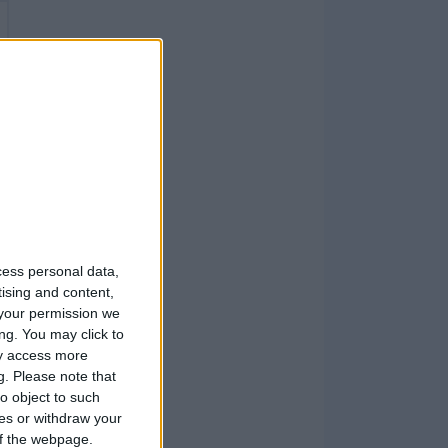
cess personal data,
tising and content,
your permission we
ng. You may click to
ay access more
g.
Please note that
o object to such
ces or withdraw your
 of the webpage.