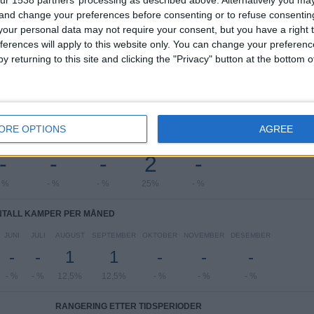
National League North
8 (100%)
 and change your preferences before consenting or to refuse consentin
Se komplett rangering
our personal data may not require your consent, but you have a right t
ferences will apply to this website only. You can change your preferen
y returning to this site and clicking the "Privacy" button at the bottom
TALL KAMPER PER UKEDAG
ORE OPTIONS
AGREE
SDAG
TORSDAG
FREDAG
LØRDAG
SØNDAG
-
-
-
2
-
- %
- %
- %
25%
- %
NTALL KAMPER PER MÅNED
JUNI
JULI
AUGUST
SEPTEMBER
OKTOBER
NOVEMBER
DESEMBER
-
-
1
1
-
-
-
- %
- %
12,5%
12,5%
- %
- %
- %
RANGERING ETTER TIDSPERIODER