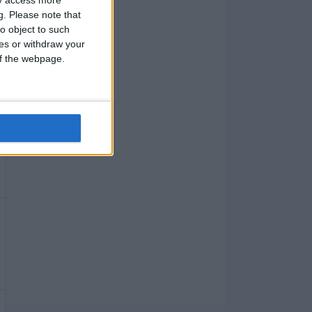
g.
Please note that
o object to such
ces or withdraw your
 of the webpage.