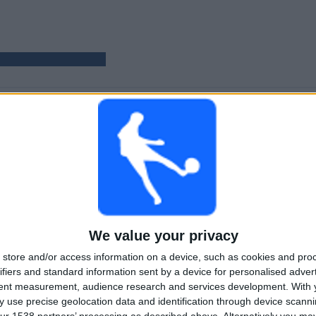
KAMPER
DAGER
TOTALT
8
340
1
KONTINUERLIG
UTEN GRATIS
TV-KANALER
BETALT
KAMP
TOTALT
MAKSIMALT
TOTALT
1
2
7
We value your privacy
KONKURRANSER
VS Macclesfield
MOTSTANDERE
store and/or access information on a device, such as cookies and pro
FC
ifiers and standard information sent by a device for personalised adver
tent measurement, audience research and services development.
With 
RANGERING ETTER KONKURRANSER
 use precise geolocation data and identification through device scanni
ur 1538 partners’ processing as described above. Alternatively you m