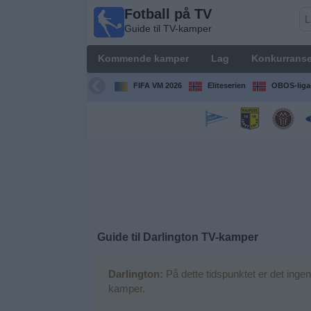
Fotball på TV
Fotball
Guide til TV-kamper
på TV
Guide til
Kommende kamper
Lag
Konkurranse
TV-
kamper
FIFA VM 2026
Eliteserien
OBOS-liga
Kommende
kamper
Lag
Konkurranser
Guide til
Darlington
TV-kamper
TV-
kanaler
Darlington:
På dette tidspunktet er det inge
kamper.
Nyheter