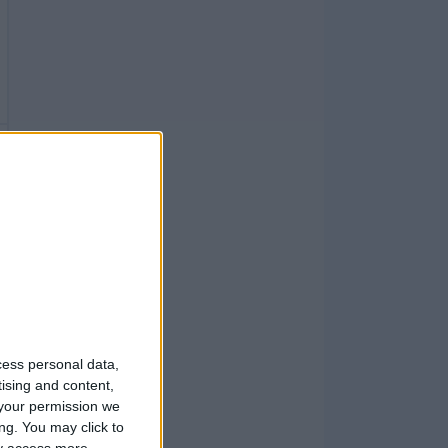
cess personal data,
tising and content,
your permission we
ng. You may click to
ay access more