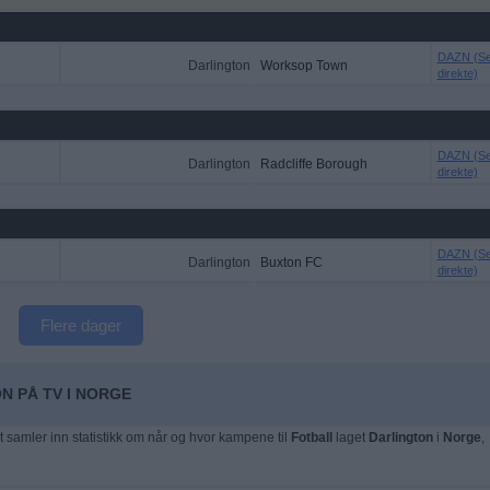
DAZN (S
Darlington
Worksop Town
direkte)
DAZN (S
Darlington
Radcliffe Borough
direkte)
DAZN (S
Darlington
Buxton FC
direkte)
Flere dager
N PÅ TV I NORGE
t samler inn statistikk om når og hvor kampene til
Fotball
laget
Darlington
i
Norge
,