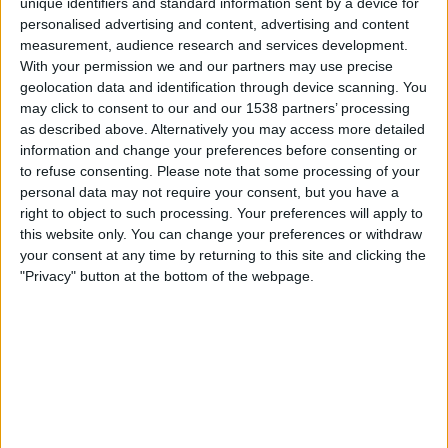
unique identifiers and standard information sent by a device for
Barcelona B
personalised advertising and content, advertising and content
Atlètic Lleida
measurement, audience research and services development.
FC Barcelona PPV YouTube
With your permission we and our partners may use precise
geolocation data and identification through device scanning. You
Søndag, 12.04.2026
may click to consent to our and our 1538 partners’ processing
as described above. Alternatively you may access more detailed
12:00
Segunda RFEF - Group 5
information and change your preferences before consenting or
Gruppe 2
to refuse consenting.
Please note that some processing of your
personal data may not require your consent, but you have a
Barcelona B
right to object to such processing. Your preferences will apply to
Espanyol B
this website only. You can change your preferences or withdraw
FC Barcelona PPV YouTube
your consent at any time by returning to this site and clicking the
"Privacy" button at the bottom of the webpage.
Lørdag, 28.03.2026
19:30
Segunda RFEF - Group 5
Gruppe 2
Barcelona B
Sant Andreu
FC Barcelona PPV YouTube