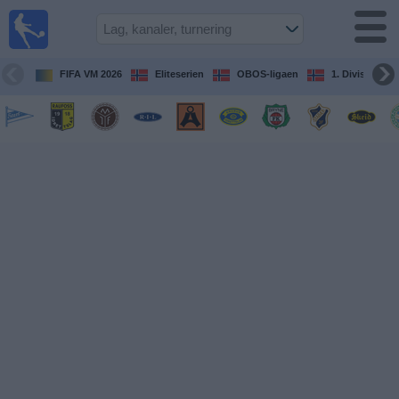
Fotball
på TV
Guide til
FIFA VM 2026
Eliteserien
OBOS-ligaen
1. Division Kv
TV-
kamper
Kommende
kamper
Lag
Konkurranser
TV-
kanaler
Nyheter