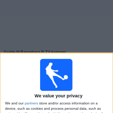
Widget
Guide til
Barcelona B
TV-kamper
×
Barcelona B:
På dette tidspunktet er det ingen TV-
kamp. Du kan sjekke historikken over tidligere TV-
sendte kamper.
Søndag, 26.04.2026
We value your privacy
12:00
Segunda RFEF - Group 5
We and our
partners
store and/or access information on a
Gruppe 2
device, such as cookies and process personal data, such as