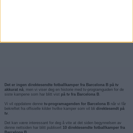
Det er ingen direktesendte fotballkamper fra Barcelona B på tv
akkurat nå
, men vi viser deg en historie med tv-programguiden for de
siste kampene som har blitt vist
på tv fra Barcelona B
.
Vi vil oppdatere denne
tv-programagenden for Barcelona B
når vi får
bekreftet fra offisielle kilder hvilke kamper som vil bli
direktesendt på
tv
.
Det kan være interessant for deg å vite at det siden begynnelsen av
denne nettsiden har blitt publisert
10 direktesendte fotballkamper fra
Barcelona B
.