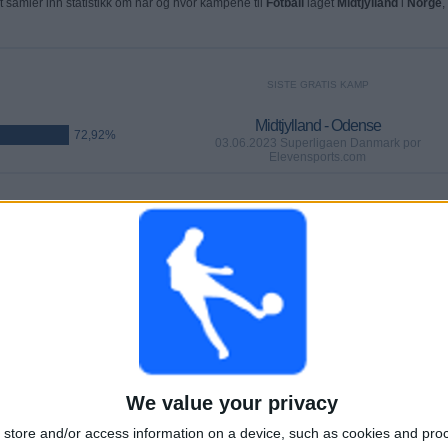
t samler inn statistikk om når og hvor kampene til
Fotball
laget
Midtjylland
i
Norge
,
SISTE GRATIS KAMP
Midtjylland - Odense
72,92%
03.06.2023 Superligaen Danmark por
Elevensports.com
KAMPER
DAGER
TOTALT
 (82,64%)
92
1162
16
KONTINUERLIG
UTEN GRATIS
TV-KANALER
BETALT
KAMP
We value your privacy
TOTALT
MAKSIMALT
TOTALT
store and/or access information on a device, such as cookies and pro
5
15
38