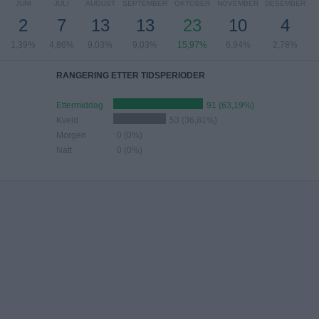
JUNI
JULI
AUGUST
SEPTEMBER
OKTOBER
NOVEMBER
DESEMBER
2
7
13
13
23
10
4
1,39%
4,86%
9,03%
9,03%
15,97%
6,94%
2,78%
RANGERING ETTER TIDSPERIODER
Ettermiddag
91 (63,19%)
Kveld
53 (36,81%)
Morgen
0 (0%)
Natt
0 (0%)