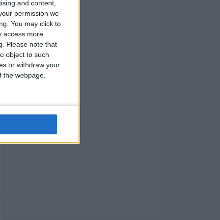
tising and content,
your permission we
ng. You may click to
ay access more
g.
Please note that
o object to such
ces or withdraw your
 of the webpage.