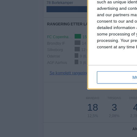
such as unique ident
78 Bortekamper
advertising and con
54,17%
and our partners may
consent to our and o
RANGERING ETTER LAG
detailed information
some processing of y
FC Copenhagen
15 (10,42%)
processing. Your pre
Brondby IF
14 (9,72%)
consent at any time b
Silkeborg
12 (8,33%)
Odense
9 (6,25%)
AGF Aarhus
9 (6,25%)
Se komplett rangering
M
AN
MANDAG
TIRSDAG
ONS
18
3
12,5%
2,08%
2,7
A