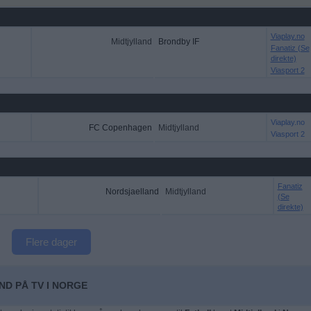
Viaplay.no
Midtjylland
Brondby IF
Fanatiz (Se
direkte)
Viasport 2
Viaplay.no
FC Copenhagen
Midtjylland
Viasport 2
Fanatiz
Nordsjaelland
Midtjylland
(Se
direkte)
Flere dager
ND PÅ TV I NORGE