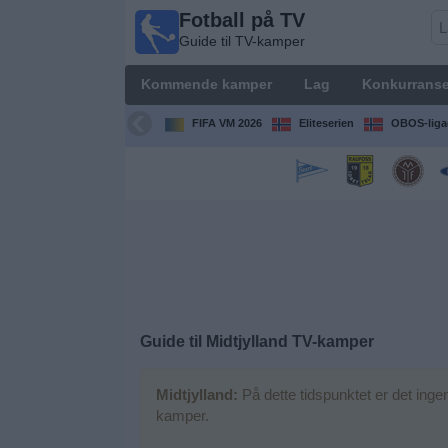
Fotball på TV
Fotball
Guide til TV-kamper
på TV
Guide til
Kommende kamper
Lag
Konkurranse
TV-
kamper
FIFA VM 2026
Eliteserien
OBOS-liga
Kommende
kamper
Lag
Konkurranser
Guide til
Midtjylland
TV-kamper
TV-
kanaler
Midtjylland:
På dette tidspunktet er det ing
kamper.
Nyheter