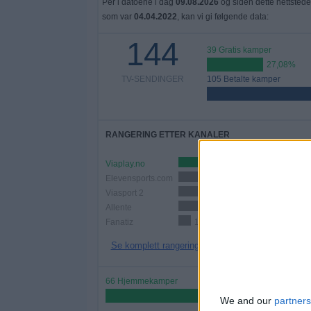
Per i datoene i dag
09.08.2026
og siden dette nettstede
som var
04.04.2022
, kan vi gi følgende data:
144
39 Gratis kamper
27,08%
TV-SENDINGER
105 Betalte kamper
RANGERING ETTER KANALER
Viaplay.no
119
Elevensports.com
38 (26,39%)
Viasport 2
30 (20,83%)
Allente
25 (17,36%)
Fanatiz
13 (9,03%)
Se komplett rangering
66 Hjemmekamper
45,83%
We and our
partners