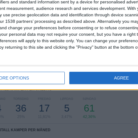
ifiers and standard information sent by a device for personalised adver
KONKURRANSER
VS FC
MOTSTANDERE
tent measurement, audience research and services development.
With 
Copenhagen
 use precise geolocation data and identification through device scanni
ur 1538 partners’ processing as described above. Alternatively you m
RANGERING ETTER KONKURRANSER
 and change your preferences before consenting or to refuse consentin
our personal data may not require your consent, but you have a right t
Superligaen Danmark
103 (71,53%)
ferences will apply to this website only. You can change your preferen
Europa League
27 (18,75%)
y returning to this site and clicking the "Privacy" button at the bottom
DBU Pokalen
9 (6,25%)
The Atlantic Cup
3 (2,08%)
Champions League
2 (1,39%)
Se komplett rangering
ORE OPTIONS
AGREE
TALL KAMPER PER UKEDAG
DAG
TORSDAG
FREDAG
LØRDAG
SØNDAG
4
36
17
5
61
8%
25%
11,81%
3,47%
42,36%
NTALL KAMPER PER MÅNED