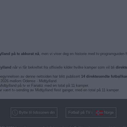
ylland på tv akkurat nå
, men vi viser deg en historie med tv-programguiden f
jylland
når vi får bekreftet fra offisielle kilder hvilke kamper som vil bli
direkt
begynnelsen av denne nettsiden har blitt publisert
14 direktesendte fotballka
 2026 mellom Odense - Midtjylland.
idtjylland på tv er Fanatiz med en total på 11 kamper.
vært tv-sending av Midtjylland flest ganger, med en total på 11 kamper.
Bytte til tidssonen din
Fotball på TV i
Norge