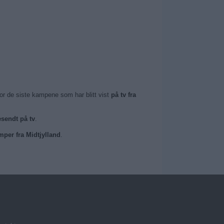
or de siste kampene som har blitt vist
på tv fra
esendt på tv
.
mper fra Midtjylland
.