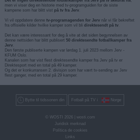
Det er ingen direktesendte fotballkamper fra Jerv på tv akkurat nå
,
men vi viser deg en historie med tv-programguiden for de siste
kampene som har blitt vist
på tv fra Jerv
.
Vi vil oppdatere denne
tv-programagenden for Jerv
når vi får bekreftet
fra offisielle kilder hvilke kamper som vil bli
direktesendt på tv
.
Det kan være interessant for deg å vite at det siden begynnelsen av
denne nettsiden har blitt publisert
50 direktesendte fotballkamper fra
Jerv
.
Den første publiserte kampen var lørdag 1. juli 2023 mellom Jerv -
KFUM Oslo.
Kanalen som har vist flest direktesendte kamper fra Jerv på tv er
Direktesport med en total på 49 kamper.
Og det er konkurransen 2. divisjon som har vært tv-sending av Jerv
flest ganger, med en total på 29 kamper.
Bytte til tidssonen din
Fotball på TV i
Norge
© WOSTI 2026 |
wosti.com
Juridisk merknad
Política de cookies
Links