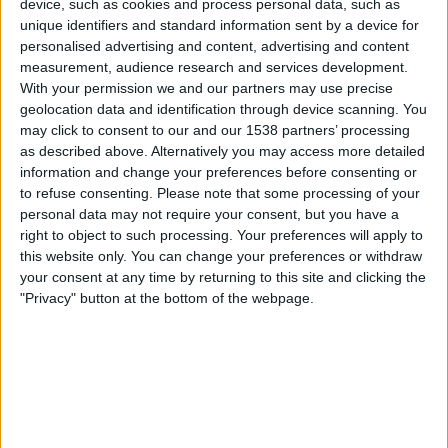
device, such as cookies and process personal data, such as
Direktesport
TV 2 Play
unique identifiers and standard information sent by a device for
personalised advertising and content, advertising and content
Fredag, 24.01.2025
measurement, audience research and services development.
With your permission we and our partners may use precise
15:00
Treningskamp
geolocation data and identification through device scanning. You
may click to consent to our and our 1538 partners’ processing
Stabaek
as described above. Alternatively you may access more detailed
Jerv
information and change your preferences before consenting or
Direktesport
to refuse consenting.
Please note that some processing of your
personal data may not require your consent, but you have a
right to object to such processing. Your preferences will apply to
Lørdag, 30.11.2024
this website only. You can change your preferences or withdraw
17:00
2. divisjon
your consent at any time by returning to this site and clicking the
"Privacy" button at the bottom of the webpage.
Jerv
Mjondalen
TV 2 Play
Direktesport
Allente
Flere dager