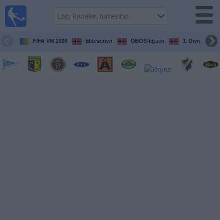
Fotball
på TV
Guide til
FIFA VM 2026
Eliteserien
OBOS-ligaen
1. Division Kv
TV-
kamper
Kommende
kamper
Lag
Konkurranser
TV-
kanaler
Nyheter