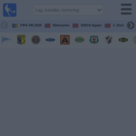
Fotball
på TV
Guide til
FIFA VM 2026
Eliteserien
OBOS-ligaen
1. Division Kv
TV-
kamper
Kommende
kamper
Lag
Konkurranser
TV-
kanaler
Nyheter