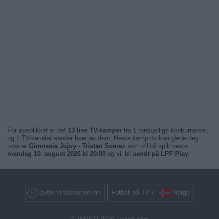
For øyeblikket er det
13 live TV-kamper
fra 1 forskjellige konkurranser,
og 1 TV-kanaler sender hver av dem. Neste kamp du kan glede deg
over er
Gimnasia Jujuy - Tristan Suarez
som vil bli spilt neste
mandag 10. august 2026 kl 20:00
og vil bli
sendt på LPF Play
.
Bytte til tidssonen din
Fotball på TV i
Norge