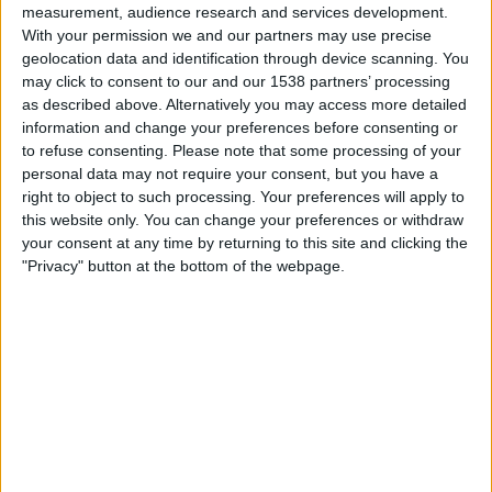
measurement, audience research and services development.
21:00
Primera Nacional
With your permission we and our partners may use precise
Gimnasia Jujuy
geolocation data and identification through device scanning. You
may click to consent to our and our 1538 partners’ processing
Chaco For Ever
as described above. Alternatively you may access more detailed
LPF Play
information and change your preferences before consenting or
to refuse consenting.
Please note that some processing of your
Lørdag, 22.08.2026
personal data may not require your consent, but you have a
right to object to such processing. Your preferences will apply to
20:30
Primera Nacional
this website only. You can change your preferences or withdraw
your consent at any time by returning to this site and clicking the
Patronato
"Privacy" button at the bottom of the webpage.
Gimnasia Jujuy
LPF Play
Flere dager
STATISTISKE DATA FOR LAGET GIMNASIA JUJUY PÅ TV I
NORGE