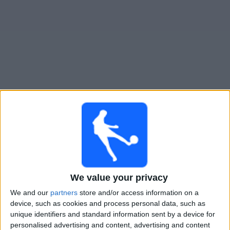
Widget
Guide til
Gimnasia Jujuy
TV-kamper
Kamper med idag mandag, 10.08.2026
20:00
Primera Nacional
Gimnasia Jujuy
We value your privacy
Tristan Suarez
We and our
partners
store and/or access information on a
LPF Play
device, such as cookies and process personal data, such as
unique identifiers and standard information sent by a device for
Søndag, 16.08.2026
personalised advertising and content, advertising and content