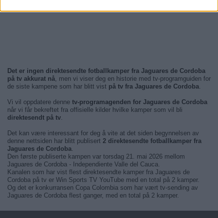
Det er ingen direktesendte fotballkamper fra Jaguares de Cordoba
på tv akkurat nå
, men vi viser deg en historie med tv-programguiden for
de siste kampene som har blitt vist
på tv fra Jaguares de Cordoba
.
Vi vil oppdatere denne
tv-programagenden for Jaguares de Cordoba
når vi får bekreftet fra offisielle kilder hvilke kamper som vil bli
direktesendt på tv
.
Det kan være interessant for deg å vite at det siden begynnelsen av
denne nettsiden har blitt publisert
2 direktesendte fotballkamper fra
Jaguares de Cordoba
.
Den første publiserte kampen var torsdag 21. mai 2026 mellom
Jaguares de Cordoba - Independiente Valle del Cauca.
Kanalen som har vist flest direktesendte kamper fra Jaguares de
Cordoba på tv er Win Sports TV YouTube med en total på 2 kamper.
Og det er konkurransen Copa Colombia som har vært tv-sending av
Jaguares de Cordoba flest ganger, med en total på 2 kamper.