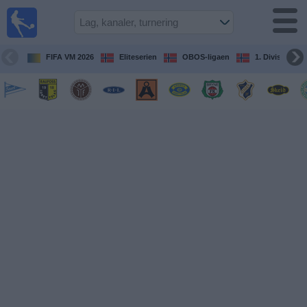
Fotball
på TV
Guide til
FIFA VM 2026
Eliteserien
OBOS-ligaen
1. Division Kv
TV-
kamper
Kommende
kamper
Lag
Konkurranser
TV-
kanaler
Nyheter