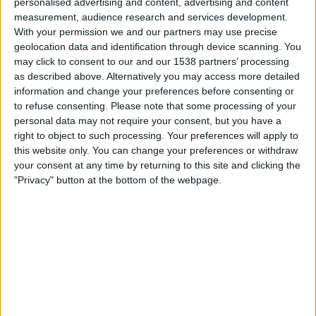
personalised advertising and content, advertising and content
Jaguares de Cordoba
measurement, audience research and services development.
Win Sports TV YouTube
With your permission we and our partners may use precise
geolocation data and identification through device scanning. You
Torsdag, 21.05.2026
may click to consent to our and our 1538 partners’ processing
as described above. Alternatively you may access more detailed
23:00
Copa Colombia
information and change your preferences before consenting or
to refuse consenting.
Please note that some processing of your
Jaguares de Cordoba
personal data may not require your consent, but you have a
Independiente Valle del Cauca
right to object to such processing. Your preferences will apply to
Win Sports TV YouTube
this website only. You can change your preferences or withdraw
your consent at any time by returning to this site and clicking the
"Privacy" button at the bottom of the webpage.
STATISTISKE DATA FOR LAGET JAGUARES DE CORDOBA
PÅ TV I NORGE
Per i datoene i dag
06.08.2026
og siden dette nettstedet samler inn
statistikk om når og hvor kampene til
Fotball
laget
Jaguares de Cordoba
i
Norge
, som var
02.09.2023
, kan vi gi følgende data:
21