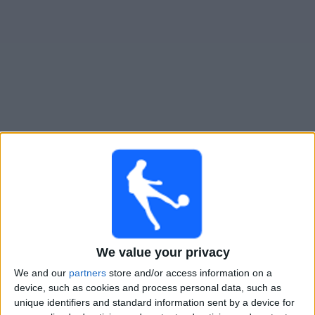
Widget
Guide til
Jaguares de Cordoba
TV-kamper
×
Jaguares de Cordoba:
På dette tidspunktet er det
ingen TV-kamp. Du kan sjekke historikken over tidligere
TV-sendte kamper.
We value your privacy
Tirsdag, 26.05.2026
We and our
partners
store and/or access information on a
22:30
Copa Colombia
device, such as cookies and process personal data, such as
unique identifiers and standard information sent by a device for
Pereira