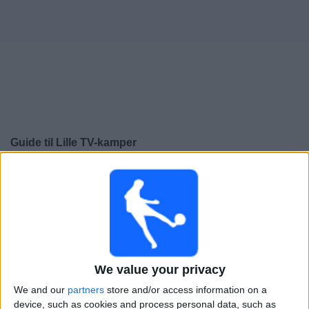
Widget
Guide til
Lille
TV-kamper
×
Lille:
På dette tidspunktet er det ingen TV-kamp. Du kan
sjekke historikken over tidligere TV-sendte kamper.
Søndag, 17.05.2026
21:00
Ligue 1
We value your privacy
Lille
We and our
partners
store and/or access information on a
Auxerre
device, such as cookies and process personal data, such as