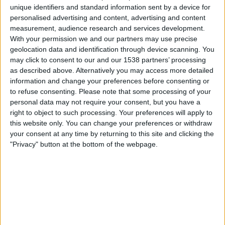
Viaplay.no
TV 2 Play
unique identifiers and standard information sent by a device for
personalised advertising and content, advertising and content
measurement, audience research and services development.
Søndag, 10.05.2026
With your permission we and our partners may use precise
21:00
Ligue 1
geolocation data and identification through device scanning. You
may click to consent to our and our 1538 partners’ processing
Monaco
as described above. Alternatively you may access more detailed
information and change your preferences before consenting or
Lille
to refuse consenting.
Please note that some processing of your
Viaplay.no
TV 2 Play
personal data may not require your consent, but you have a
right to object to such processing. Your preferences will apply to
Søndag, 03.05.2026
this website only. You can change your preferences or withdraw
your consent at any time by returning to this site and clicking the
15:00
Ligue 1
"Privacy" button at the bottom of the webpage.
Lille
Le Havre
Viaplay.no
TV 2 Play
Flere dager