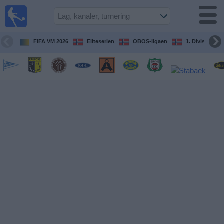
Fotball
på TV
Guide til
FIFA VM 2026
Eliteserien
OBOS-ligaen
1. Division Kv
TV-
kamper
Kommende
kamper
Lag
Konkurranser
TV-
kanaler
Nyheter