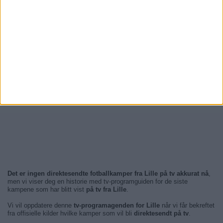
Det er ingen direktesendte fotballkamper fra Lille på tv akkurat nå
,
men vi viser deg en historie med tv-programguiden for de siste
kampene som har blitt vist
på tv fra Lille
.
Vi vil oppdatere denne
tv-programagenden for Lille
når vi får bekreftet
fra offisielle kilder hvilke kamper som vil bli
direktesendt på tv
.