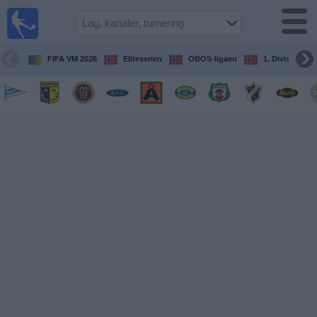
Fotball
på TV
Guide til
FIFA VM 2026
Eliteserien
OBOS-ligaen
1. Division Kv
TV-
kamper
Kommende
kamper
Lag
Konkurranser
TV-
kanaler
Nyheter