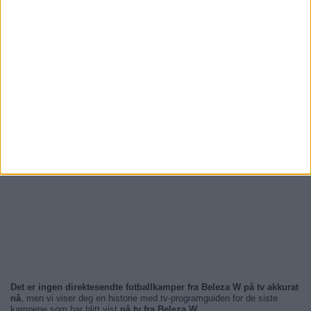
Det er ingen direktesendte fotballkamper fra Beleza W på tv akkurat
nå
, men vi viser deg en historie med tv-programguiden for de siste
kampene som har blitt vist
på tv fra Beleza W
.