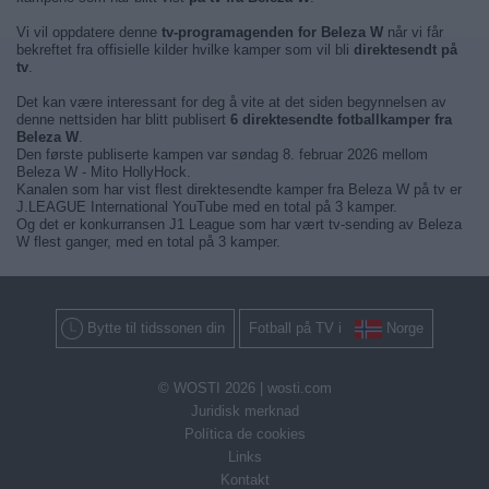
Vi vil oppdatere denne
tv-programagenden for Beleza W
når vi får
bekreftet fra offisielle kilder hvilke kamper som vil bli
direktesendt på
tv
.
Det kan være interessant for deg å vite at det siden begynnelsen av
denne nettsiden har blitt publisert
6 direktesendte fotballkamper fra
Beleza W
.
Den første publiserte kampen var søndag 8. februar 2026 mellom
Beleza W - Mito HollyHock.
Kanalen som har vist flest direktesendte kamper fra Beleza W på tv er
J.LEAGUE International YouTube med en total på 3 kamper.
Og det er konkurransen J1 League som har vært tv-sending av Beleza
W flest ganger, med en total på 3 kamper.
Bytte til tidssonen din
Fotball på TV i
Norge
© WOSTI 2026 |
wosti.com
Juridisk merknad
Política de cookies
Links
Kontakt