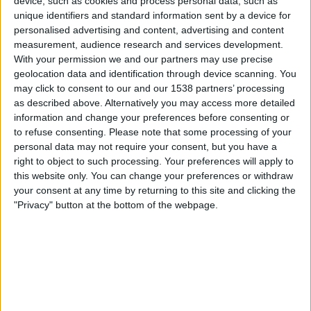
device, such as cookies and process personal data, such as
Naegohyang Women's FC
unique identifiers and standard information sent by a device for
The AFC Hub YouTube
personalised advertising and content, advertising and content
measurement, audience research and services development.
Onsdag, 20.05.2026
With your permission we and our partners may use precise
geolocation data and identification through device scanning. You
07:00
AFC Women's Champions League
may click to consent to our and our 1538 partners’ processing
as described above. Alternatively you may access more detailed
Melbourne City Women
information and change your preferences before consenting or
Beleza W
to refuse consenting.
Please note that some processing of your
The AFC Hub YouTube
personal data may not require your consent, but you have a
right to object to such processing. Your preferences will apply to
this website only. You can change your preferences or withdraw
Onsdag, 13.05.2026
your consent at any time by returning to this site and clicking the
12:00
J1 League
"Privacy" button at the bottom of the webpage.
Machida Zelvia
Beleza W
J.LEAGUE International YouTube
Flere dager