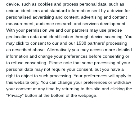
Qatar
device, such as cookies and process personal data, such as
unique identifiers and standard information sent by a device for
NRK 2
NRK TV
NRK 3
personalised advertising and content, advertising and content
measurement, audience research and services development.
Fredag, 19.06.2026
With your permission we and our partners may use precise
00:00
FIFA VM 2026
geolocation data and identification through device scanning. You
Gruppefase
may click to consent to our and our 1538 partners’ processing
as described above. Alternatively you may access more detailed
Canada
information and change your preferences before consenting or
to refuse consenting.
Please note that some processing of your
Qatar
personal data may not require your consent, but you have a
TV 2 Play
TV 2 Direkte
right to object to such processing. Your preferences will apply to
this website only. You can change your preferences or withdraw
Lørdag, 13.06.2026
your consent at any time by returning to this site and clicking the
"Privacy" button at the bottom of the webpage.
21:00
FIFA VM 2026
Gruppefase
Qatar
Sveits
NRK TV
NRK 1