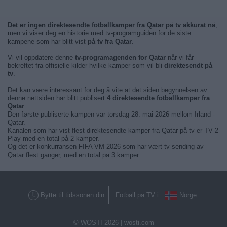
Det er ingen direktesendte fotballkamper fra Qatar på tv akkurat nå
,
men vi viser deg en historie med tv-programguiden for de siste
kampene som har blitt vist
på tv fra Qatar
.
Vi vil oppdatere denne
tv-programagenden for Qatar
når vi får
bekreftet fra offisielle kilder hvilke kamper som vil bli
direktesendt på
tv
.
Det kan være interessant for deg å vite at det siden begynnelsen av
denne nettsiden har blitt publisert
4 direktesendte fotballkamper fra
Qatar
.
Den første publiserte kampen var torsdag 28. mai 2026 mellom Irland -
Qatar.
Kanalen som har vist flest direktesendte kamper fra Qatar på tv er TV 2
Play med en total på 2 kamper.
Og det er konkurransen FIFA VM 2026 som har vært tv-sending av
Qatar flest ganger, med en total på 3 kamper.
Bytte til tidssonen din
Fotball på TV i
Norge
© WOSTI 2026 |
wosti.com