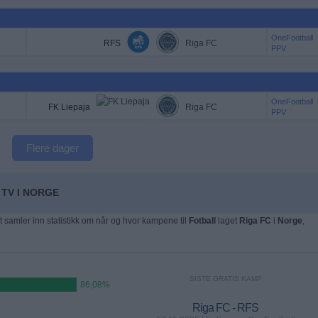
OneFootball
RFS
Riga FC
PPV
OneFootball
FK Liepaja
Riga FC
PPV
Flere dager
 TV I NORGE
t samler inn statistikk om når og hvor kampene til
Fotball
laget
Riga FC
i
Norge
,
SISTE GRATIS KAMP
86,08%
Riga FC - RFS