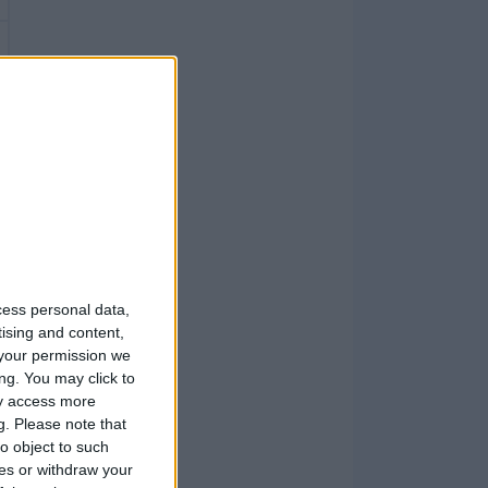
cess personal data,
tising and content,
your permission we
ng. You may click to
ay access more
g.
Please note that
o object to such
ces or withdraw your