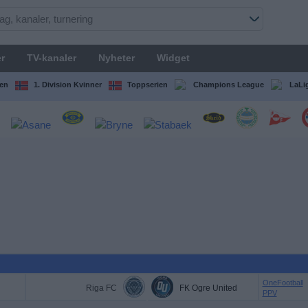
r
TV-kanaler
Nyheter
Widget
en
1. Division Kvinner
Toppserien
Champions League
LaLi
OneFootball
Riga FC
FK Ogre United
PPV