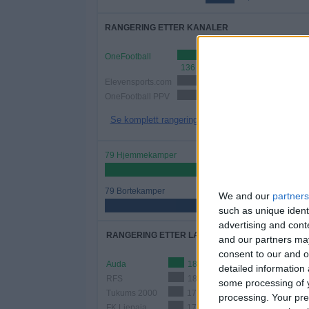
RANGERING ETTER KANALER
OneFootball
136 (86,08%)
Elevensports.com
49 (31,01%)
OneFootball PPV
22 (13,92%)
Se komplett rangering
79 Hjemmekamper
50%
79 Bortekamper
We and our
partners
50%
such as unique ident
advertising and con
RANGERING ETTER LAG
and our partners may
consent to our and o
Auda
18 (11,39%)
detailed information
RFS
18 (11,39%)
some processing of y
Tukums 2000
17 (10,76%)
processing. Your pre
FK Liepaja
17 (10,76%)