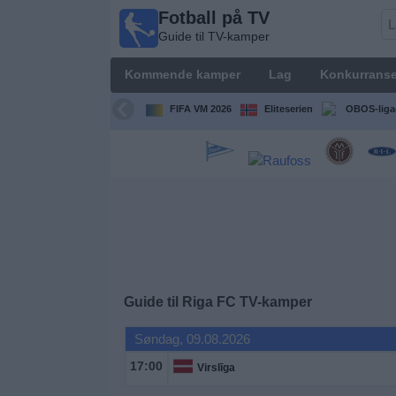
Fotball på TV
Fotball
Guide til TV-kamper
på TV
Guide til
Kommende kamper
Lag
Konkurranse
TV-
kamper
FIFA VM 2026
Eliteserien
OBOS-liga
Kommende
kamper
Lag
Konkurranser
Guide til
Riga FC
TV-kamper
TV-
kanaler
Søndag, 09.08.2026
17:00
Virslīga
Nyheter