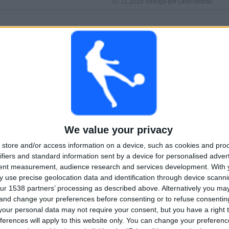
07.11.2025 Virslīga por OneFootball
KAMPER
DAGER
TOTALT
22
271
3
KONTINUERLIG
UTEN GRATIS
TV-KANALER
BETALT
KAMP
TOTALT
MAKSIMALT
TOTALT
We value your privacy
3
18
14
store and/or access information on a device, such as cookies and pro
KONKURRANSER
VS Auda
MOTSTANDERE
ifiers and standard information sent by a device for personalised adver
tent measurement, audience research and services development.
With 
RANGERING ETTER KONKURRANSER
 use precise geolocation data and identification through device scanni
ur 1538 partners’ processing as described above. Alternatively you m
Virslīga
155 (98,1%)
 and change your preferences before consenting or to refuse consentin
Champions League
2 (1,27%)
our personal data may not require your consent, but you have a right t
Conference League
1 (0,63%)
ferences will apply to this website only. You can change your preferen