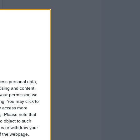
cess personal data,
tising and content,
your permission we
ng. You may click to
ay access more
g.
Please note that
o object to such
ces or withdraw your
 of the webpage.