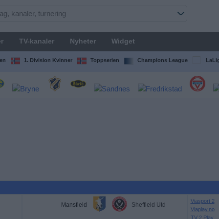
r
TV-kanaler
Nyheter
Widget
en
1. Division Kvinner
Toppserien
Champions League
LaLi
Viasport 2
Mansfield
Sheffield Utd
Viaplay.no
TV 2 Play