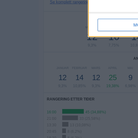
Se komplett rangering
AN
M
MANDAG
TIRSDAG
ONS
12
10
1
9,3%
7,75%
10,
A
JANUAR
FEBRUAR
MARS
APRIL
MAI
12
14
12
25
9
9,3%
10,85%
9,3%
19,38%
6,98%
RANGERING ETTER TIDER
16:00
45 (34,88%)
21:00
33 (25,58%)
13:30
13 (10,08%)
20:45
8 (6,2%)