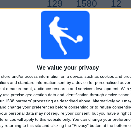
129
1580
12
KONTINUERLIG
UTEN GRATIS
TV-KANALER
BETALT
KAMP
TOTALT
MAKSIMALT
TOTALT
5
7
51
We value your privacy
KONKURRANSER
VS Bristol City
MOTSTANDERE
store and/or access information on a device, such as cookies and pro
ifiers and standard information sent by a device for personalised adver
RANGERING ETTER KONKURRANSER
tent measurement, audience research and services development.
With 
 use precise geolocation data and identification through device scanni
Championship
76 (58,91%)
ur 1538 partners’ processing as described above. Alternatively you m
Premier League
38 (29,46%)
 and change your preferences before consenting or to refuse consentin
FA Cup
9 (6,98%)
our personal data may not require your consent, but you have a right t
Treningskamp
3 (2,33%)
ferences will apply to this website only. You can change your preferen
Premier League Cup
3 (2,33%)
y returning to this site and clicking the "Privacy" button at the bottom