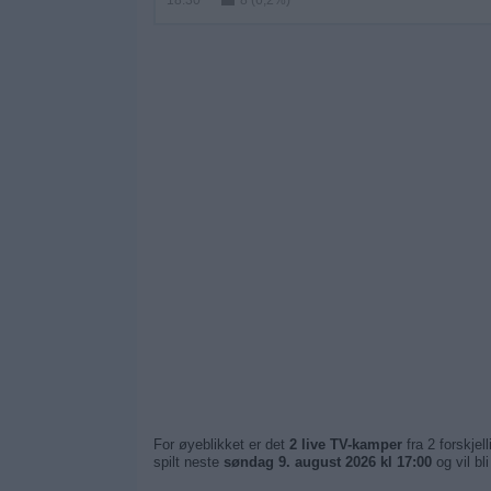
18:30
8 (6,2%)
For øyeblikket er det
2 live TV-kamper
fra 2 forskje
spilt neste
søndag 9. august 2026 kl 17:00
og vil bl