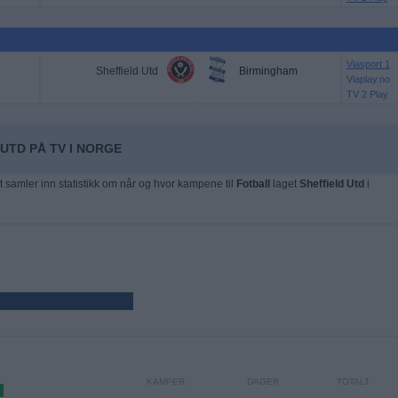
Viasport 1
Sheffield Utd
Birmingham
Viaplay.no
TV 2 Play
UTD PÅ TV I NORGE
t samler inn statistikk om når og hvor kampene til
Fotball
laget
Sheffield Utd
i
KAMPER
DAGER
TOTALT