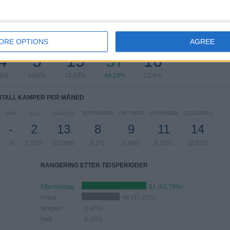
Se komplett rangering
TALL KAMPER PER UKEDAG
ORE OPTIONS
AGREE
DAG
TORSDAG
FREDAG
LØRDAG
SØNDAG
4
5
15
57
16
85%
3,88%
11,63%
44,19%
12,4%
NTALL KAMPER PER MÅNED
JUNI
JULI
AUGUST
SEPTEMBER
OKTOBER
NOVEMBER
DESEMBER
-
2
13
8
9
11
14
- %
1,55%
10,08%
6,2%
6,98%
8,53%
10,85%
RANGERING ETTER TIDSPERIODER
Ettermiddag
81 (62,79%)
Kveld
48 (37,21%)
Morgen
0 (0%)
Natt
0 (0%)