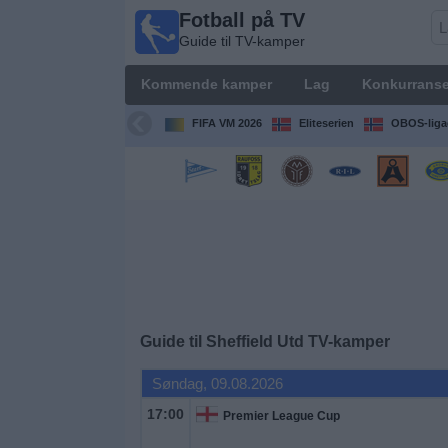
Fotball på TV
Fotball
Guide til TV-kamper
på TV
Guide til
Kommende kamper
Lag
Konkurranse
TV-
kamper
FIFA VM 2026
Eliteserien
OBOS-liga
Kommende
kamper
Lag
Konkurranser
Guide til
Sheffield Utd
TV-kamper
TV-
kanaler
Søndag, 09.08.2026
17:00
Premier League Cup
Nyheter