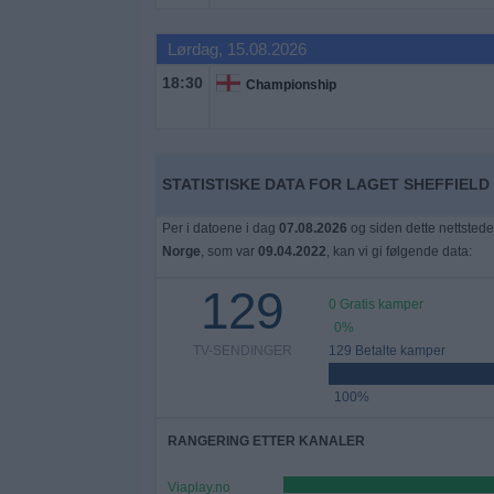
Widget
Lørdag, 15.08.2026
18:30
Championship
STATISTISKE DATA FOR LAGET SHEFFIELD 
Per i datoene i dag
07.08.2026
og siden dette nettstede
Norge
, som var
09.04.2022
, kan vi gi følgende data:
129
0 Gratis kamper
0%
TV-SENDINGER
129 Betalte kamper
100%
RANGERING ETTER KANALER
Viaplay.no