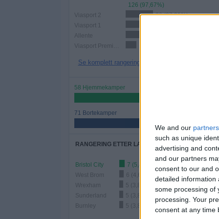
126 (97,67%)
Viasport 2
36 (27,91%)
Viasport 1
31 (24,03%)
Allente
24 (18,6%)
Viasport Premier League
14 (10,85%)
Se komplett rangering
58 Hjemmekamper
44,96%
71 Bortekamper
55,04%
We and our
partners
such as unique ident
RANGERING ETTER LAG
advertising and con
and our partners may
Bristol City
7 (5,43%)
consent to our and o
West Brom
6 (4,65%)
detailed information
Wrexham
5 (3,88%)
some processing of y
Sunderland
5 (3,88%)
processing. Your pre
Burnley
5 (3,88%)
consent at any time b