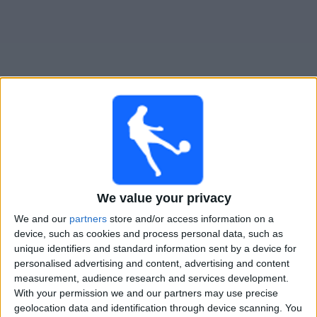
Widget
Guide til
Talleres Cordoba
TV-kamper
Onsdag, 12.08.2026
We value your privacy
02:00
Liga Profesional
Torneo Clausura
We and our
partners
store and/or access information on a
device, such as cookies and process personal data, such as
Talleres Cordoba
unique identifiers and standard information sent by a device for
Lanús
personalised advertising and content, advertising and content
measurement, audience research and services development.
Fanatiz (Se direkte)
With your permission we and our partners may use precise
geolocation data and identification through device scanning. You