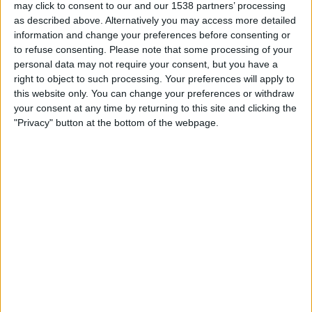
may click to consent to our and our 1538 partners’ processing
STATISTISKE DATA FOR LAGET TALLERES CORDOBA PÅ
as described above. Alternatively you may access more detailed
TV I NORGE
information and change your preferences before consenting or
to refuse consenting.
Please note that some processing of your
Per i datoene i dag
08.08.2026
og siden dette nettstedet samler inn
personal data may not require your consent, but you have a
statistikk om når og hvor kampene til
Fotball
laget
Talleres Cordoba
i
right to object to such processing. Your preferences will apply to
Norge
, som var
23.03.2022
, kan vi gi følgende data:
this website only. You can change your preferences or withdraw
165
your consent at any time by returning to this site and clicking the
"Privacy" button at the bottom of the webpage.
TV-SENDINGER
0 Gratis kamper
0%
165 Betalte kamper
100%
RANGERING ETTER KANALER
Fanatiz
118 (71,52%)
AFA Play
112 (67,88%)
Se komplett rangering