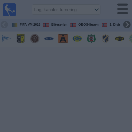
Fotball
på TV
Guide til
FIFA VM 2026
Eliteserien
OBOS-ligaen
1. Division Kv
TV-
kamper
Kommende
kamper
Lag
Konkurranser
TV-
kanaler
Nyheter