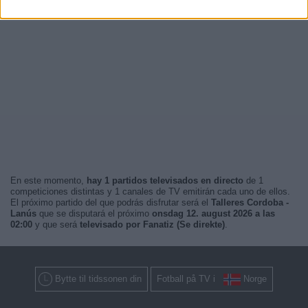
En este momento,
hay 1 partidos televisados en directo
de 1
competiciones distintas y 1 canales de TV emitirán cada uno de ellos.
El próximo partido del que podrás disfrutar será el
Talleres Cordoba -
Lanús
que se disputará el próximo
onsdag 12. august 2026 a las
02:00
y que será
televisado por Fanatiz (Se direkte)
.
Bytte til tidssonen din
Fotball på TV i
Norge