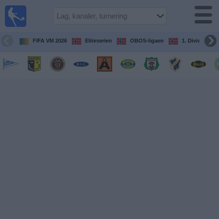
Fotball
på TV
Guide til
FIFA VM 2026
Eliteserien
OBOS-ligaen
1. Division Kv
TV-
kamper
Kommende
kamper
Lag
Konkurranser
TV-
kanaler
Nyheter