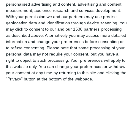
Truro City
personalised advertising and content, advertising and content
DAZN (Se direkte)
measurement, audience research and services development.
With your permission we and our partners may use precise
geolocation data and identification through device scanning. You
Lørdag, 18.04.2026
may click to consent to our and our 1538 partners’ processing
16:00
National League
as described above. Alternatively you may access more detailed
information and change your preferences before consenting or
Truro City
to refuse consenting.
Please note that some processing of your
personal data may not require your consent, but you have a
Carlisle
right to object to such processing. Your preferences will apply to
DAZN (Se direkte)
this website only. You can change your preferences or withdraw
your consent at any time by returning to this site and clicking the
Lørdag, 11.04.2026
"Privacy" button at the bottom of the webpage.
16:00
National League
Boston United
Truro City
DAZN (Se direkte)
Flere dager