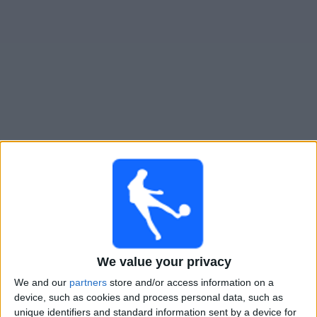
Widget
Guide til
Truro City
TV-kamper
×
Truro City:
På dette tidspunktet er det ingen TV-kamp.
Du kan sjekke historikken over tidligere TV-sendte
kamper.
Lørdag, 25.04.2026
We value your privacy
13:30
National League
We and our
partners
store and/or access information on a
device, such as cookies and process personal data, such as
Aldershot
unique identifiers and standard information sent by a device for