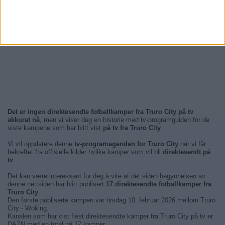
Det er ingen direktesendte fotballkamper fra Truro City på tv
akkurat nå
, men vi viser deg en historie med tv-programguiden for de
siste kampene som har blitt vist
på tv fra Truro City
.
Vi vil oppdatere denne
tv-programagenden for Truro City
når vi får
bekreftet fra offisielle kilder hvilke kamper som vil bli
direktesendt på
tv
.
Det kan være interessant for deg å vite at det siden begynnelsen av
denne nettsiden har blitt publisert
17 direktesendte fotballkamper fra
Truro City
.
Den første publiserte kampen var tirsdag 10. februar 2026 mellom Truro
City - Woking.
Kanalen som har vist flest direktesendte kamper fra Truro City på tv er
DAZN med en total på 17 kamper.