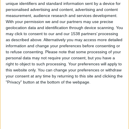
Utrecht
unique identifiers and standard information sent by a device for
personalised advertising and content, advertising and content
Viaplay.no
Viasport 3
TV 2 Play
measurement, audience research and services development.
With your permission we and our partners may use precise
Torsdag, 22.01.2026
geolocation data and identification through device scanning. You
21:00
may click to consent to our and our 1538 partners’ processing
Europa League
as described above. Alternatively you may access more detailed
Ligafase
information and change your preferences before consenting or
Utrecht
to refuse consenting.
Please note that some processing of your
personal data may not require your consent, but you have a
Genk
right to object to such processing. Your preferences will apply to
Viaplay.no
TV 2 Play
this website only. You can change your preferences or withdraw
your consent at any time by returning to this site and clicking the
Torsdag, 11.12.2025
"Privacy" button at the bottom of the webpage.
18:45
Europa League
Ligafase
Utrecht
Nottingham
Viaplay.no
TV3+ Plus
V Sport Ultra HD