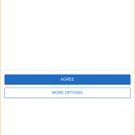
RANGERING ETTER LAG
Ajax
5 (25%)
PSV
3 (15%)
Feyenoord
2 (10%)
Brann
1 (5%)
Freiburg
1 (5%)
Se komplett rangering
RANGERING ETTER KONKURRANSER
AGREE
Eredivisie
12 (60%)
Europa League
8 (40%)
MORE OPTIONS
Se komplett rangering
ANTALL KAMPER PER UKEDAG
MANDAG
TIRSDAG
ONSDAG
TORSDAG
FREDAG