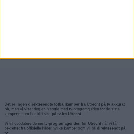
Det er ingen direktesendte fotballkamper fra Utrecht på tv akkurat
nå
, men vi viser deg en historie med tv-programguiden for de siste
kampene som har blitt vist
på tv fra Utrecht
.
Vi vil oppdatere denne
tv-programagenden for Utrecht
når vi får
bekreftet fra offisielle kilder hvilke kamper som vil bli
direktesendt på
tv
.