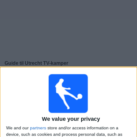
Widget
Guide til
Utrecht
TV-kamper
×
Utrecht:
På dette tidspunktet er det ingen TV-kamp. Du
kan sjekke historikken over tidligere TV-sendte kamper.
Torsdag, 29.01.2026
21:00
Europa League
We value your privacy
Ligafase
We and our
partners
store and/or access information on a
Celtic
device, such as cookies and process personal data, such as