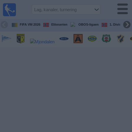
Fotball
på TV
Guide til
FIFA VM 2026
Eliteserien
OBOS-ligaen
1. Division Kv
TV-
kamper
Kommende
kamper
Lag
Konkurranser
TV-
kanaler
Nyheter