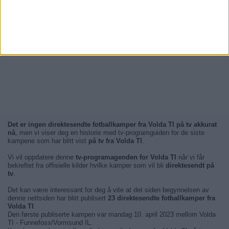
Det er ingen direktesendte fotballkamper fra Volda TI på tv akkurat
nå
, men vi viser deg en historie med tv-programguiden for de siste
kampene som har blitt vist
på tv fra Volda TI
.
Vi vil oppdatere denne
tv-programagenden for Volda TI
når vi får
bekreftet fra offisielle kilder hvilke kamper som vil bli
direktesendt på
tv
.
Det kan være interessant for deg å vite at det siden begynnelsen av
denne nettsiden har blitt publisert
23 direktesendte fotballkamper fra
Volda TI
.
Den første publiserte kampen var mandag 10. april 2023 mellom Volda
TI - Funnefoss/Vormsund IL.