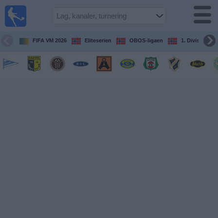
Fotball
på TV
Guide til
FIFA VM 2026
Eliteserien
OBOS-ligaen
1. Division Kv
TV-
kamper
Kommende
kamper
Lag
Konkurranser
TV-
kanaler
Nyheter