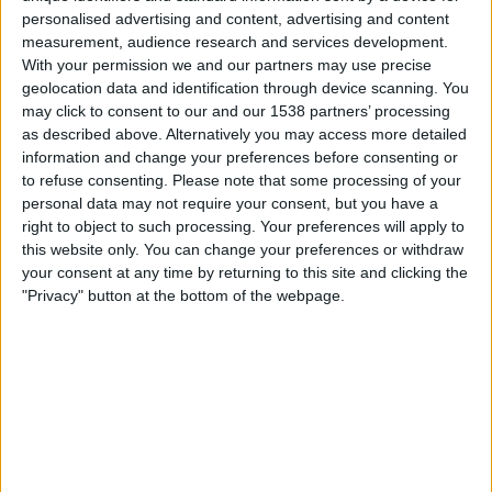
Direktesport
TV 2 Play
personalised advertising and content, advertising and content
measurement, audience research and services development.
With your permission we and our partners may use precise
Torsdag, 11.04.2024
geolocation data and identification through device scanning. You
19:00
NM Cup
may click to consent to our and our 1538 partners’ processing
as described above. Alternatively you may access more detailed
Volda TI
information and change your preferences before consenting or
IL Hødd
to refuse consenting.
Please note that some processing of your
personal data may not require your consent, but you have a
TV 2 Play
Direktesport
Allente
right to object to such processing. Your preferences will apply to
this website only. You can change your preferences or withdraw
Søndag, 29.10.2023
your consent at any time by returning to this site and clicking the
"Privacy" button at the bottom of the webpage.
12:00
3. divisjon
Eidsvold TF
Volda TI
Direktesport
Flere dager