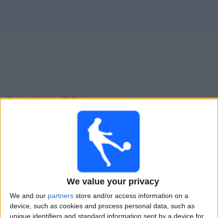
Widget
Guide til
Volda TI
TV-kamper
×
Volda TI:
På dette tidspunktet er det ingen TV-kamp. Du
kan sjekke historikken over tidligere TV-sendte kamper.
Lørdag, 29.03.2025
13:00
3. divisjon
We value your privacy
We and our
partners
store and/or access information on a
Ranheim Fotball II
device, such as cookies and process personal data, such as
Volda TI
unique identifiers and standard information sent by a device for