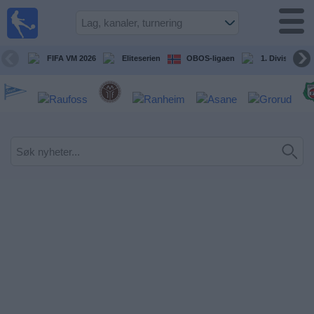
Fotball
på TV
Guide til
FIFA VM 2026
Eliteserien
OBOS-ligaen
1. Division Kv
TV-
kamper
Kommende
kamper
Lag
Konkurranser
TV-
kanaler
Nyheter