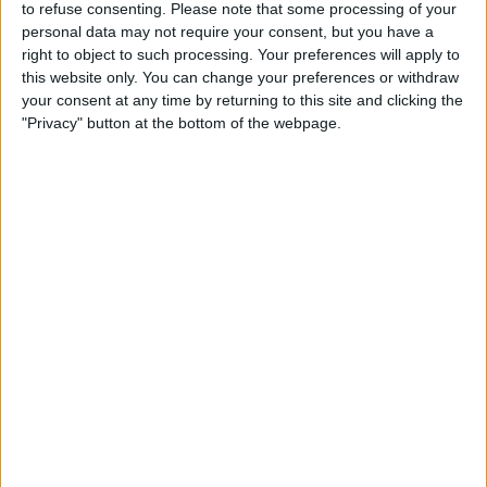
to refuse consenting.
Please note that some processing of your
personal data may not require your consent, but you have a
right to object to such processing. Your preferences will apply to
this website only. You can change your preferences or withdraw
your consent at any time by returning to this site and clicking the
"Privacy" button at the bottom of the webpage.
por
Wosti
-
22/09/2025 14:00
TV 2
er en kommersiell norsk TV-kanal som har spilt en
betydelig rolle i formidlingen av fotball i Norge.
Grunnlagt 5. september 1992, er det den første
kommersielle TV-kanalen i Norge, etablert som svar på
liberaliseringen av TV-markedet i landet.
Siden lanseringen har TV 2 vokst til å bli en av de viktigste
kanalene i Norge, og tilbyr et bredt utvalg av innhold,
inkludert nyheter, underholdning, sport og egenproduserte
programmer.