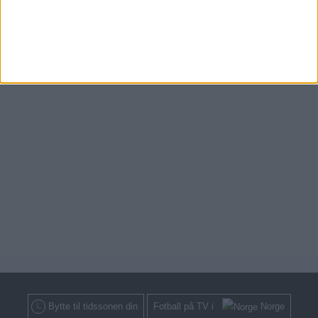
Bytte til tidssonen din
Fotball på TV i
Norge