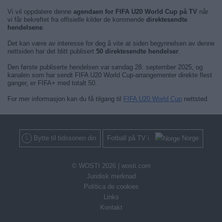
Vi vil oppdatere denne
agendaen for FIFA U20 World Cup på TV
når
vi får bekreftet fra offisielle kilder de kommende
direktesendte
hendelsene
.
Det kan være av interesse for deg å vite at siden begynnelsen av denne
nettsiden har det blitt publisert
50 direktesendte hendelser
.
Den første publiserte hendelsen var søndag 28. september 2025, og
kanalen som har sendt FIFA U20 World Cup-arrangementer direkte flest
ganger, er FIFA+ med totalt 50.
For mer informasjon kan du få tilgang til
FIFA U20 World Cup
nettsted.
Bytte til tidssonen din
Fotball på TV i
Norge
© WOSTI 2026 |
wosti.com
Juridisk merknad
Política de cookies
Links
Kontakt