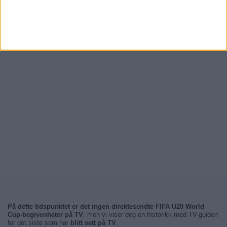
På dette tidspunktet er det ingen direktesendte FIFA U20 World
Cup-begivenheter på TV
, men vi viser deg en historikk med TV-guiden
for det siste som har
blitt sett på TV
.