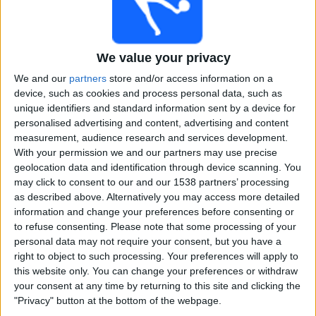
Argentina
Marokko
FIFA+
We value your privacy
Lørdag, 18.10.2025
We and our
partners
store and/or access information on a
device, such as cookies and process personal data, such as
21:00
FIFA U20 World Cup
unique identifiers and standard information sent by a device for
3. plass
personalised advertising and content, advertising and content
measurement, audience research and services development.
Colombia
With your permission we and our partners may use precise
Frankrike
geolocation data and identification through device scanning. You
FIFA+
may click to consent to our and our 1538 partners’ processing
as described above. Alternatively you may access more detailed
Torsdag, 16.10.2025
information and change your preferences before consenting or
to refuse consenting.
Please note that some processing of your
01:00
FIFA U20 World Cup
personal data may not require your consent, but you have a
Semifinaler
right to object to such processing. Your preferences will apply to
this website only. You can change your preferences or withdraw
Argentina
your consent at any time by returning to this site and clicking the
Colombia
"Privacy" button at the bottom of the webpage.
FIFA+