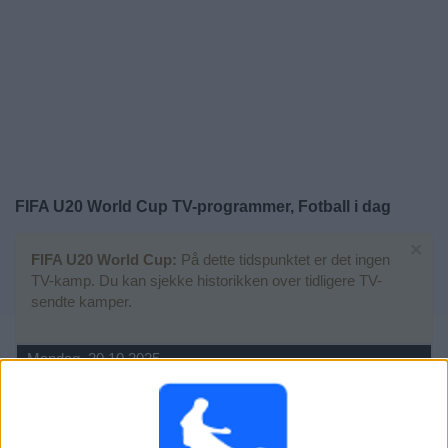
Widget
FIFA U20 World Cup TV-programmer, Fotball i dag
×
FIFA U20 World Cup:
På dette tidspunktet er det ingen
TV-kamp. Du kan sjekke historikken over tidligere TV-
sendte kamper.
Mandag, 20.10.2025
01:00
FIFA U20 World Cup
Finale