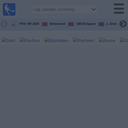
Fotball
på TV
Guide til
FIFA VM 2026
Eliteserien
OBOS-ligaen
1. Division Kv
TV-
kamper
Kommende
kamper
Lag
Konkurranser
TV-
kanaler
Nyheter