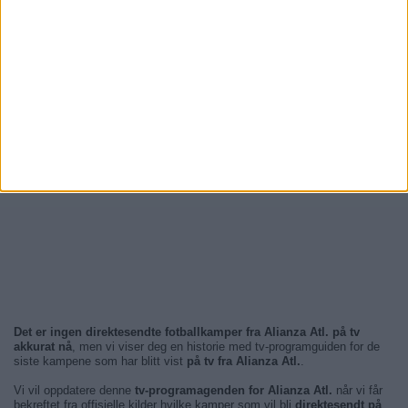
Det er ingen direktesendte fotballkamper fra Alianza Atl. på tv
akkurat nå
, men vi viser deg en historie med tv-programguiden for de
siste kampene som har blitt vist
på tv fra Alianza Atl.
.
Vi vil oppdatere denne
tv-programagenden for Alianza Atl.
når vi får
bekreftet fra offisielle kilder hvilke kamper som vil bli
direktesendt på