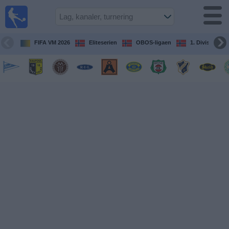
Fotball
på TV
Guide til
FIFA VM 2026
Eliteserien
OBOS-ligaen
1. Division Kv
TV-
kamper
Kommende
kamper
Lag
Konkurranser
TV-
kanaler
Nyheter