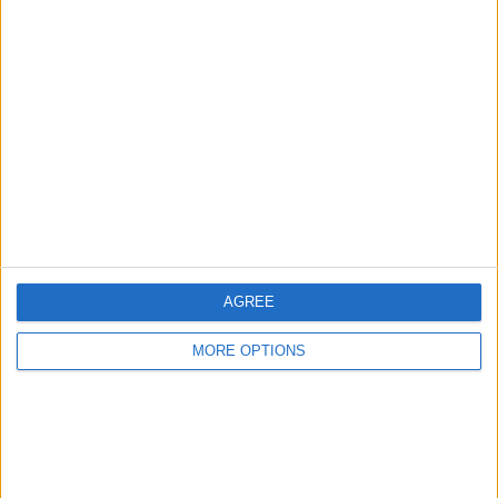
Lima
RANGERING ETTER LAG
Alianza Lima
7 (6,8%)
Cusco
7 (6,8%)
Cienciano
7 (6,8%)
Cajamarca
6 (5,83%)
Sport Huancayo
6 (5,83%)
Se komplett rangering
RANGERING ETTER KONKURRANSER
AGREE
Liga 1 Peru
102 (99,03%)
MORE OPTIONS
Treningskamp
1 (0,97%)
Se komplett rangering
ANTALL KAMPER PER UKEDAG