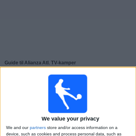
Widget
Guide til
Alianza Atl.
TV-kamper
×
Alianza Atl.:
På dette tidspunktet er det ingen TV-kamp.
Du kan sjekke historikken over tidligere TV-sendte
kamper.
Torsdag, 06.08.2026
We value your privacy
22:00
Liga 1 Peru
We and our
partners
store and/or access information on a
Alianza Atl.
device, such as cookies and process personal data, such as