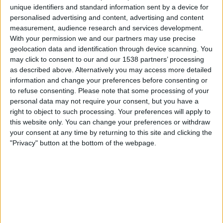
Cienciano
unique identifiers and standard information sent by a device for
Fanatiz (Se direkte)
personalised advertising and content, advertising and content
measurement, audience research and services development.
With your permission we and our partners may use precise
Søndag, 02.08.2026
geolocation data and identification through device scanning. You
03:30
Liga 1 Peru
may click to consent to our and our 1538 partners’ processing
as described above. Alternatively you may access more detailed
Alianza Lima
information and change your preferences before consenting or
to refuse consenting.
Please note that some processing of your
Alianza Atl.
personal data may not require your consent, but you have a
Fanatiz (Se direkte)
right to object to such processing. Your preferences will apply to
this website only. You can change your preferences or withdraw
Fredag, 24.07.2026
your consent at any time by returning to this site and clicking the
"Privacy" button at the bottom of the webpage.
22:00
Liga 1 Peru
Alianza Atl.
Los Chankas
Fanatiz (Se direkte)
Flere dager