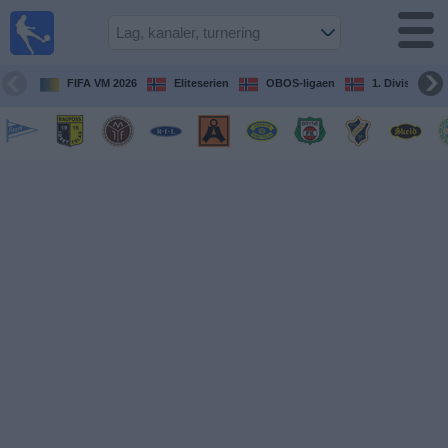
Fotball
på TV
Guide til
FIFA VM 2026
Eliteserien
OBOS-ligaen
1. Division Kv
TV-
kamper
Kommende
kamper
Lag
Konkurranser
TV-
kanaler
Nyheter