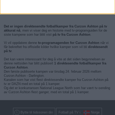
Det er ingen direktesendte fotballkamper fra Curzon Ashton på tv
akkurat nå
, men vi viser deg en historie med tv-programguiden for de
siste kampene som har blitt vist
på tv fra Curzon Ashton
.
Vi vil oppdatere denne
tv-programagenden for Curzon Ashton
når vi
får bekreftet fra offisielle kilder hvilke kamper som vil bli
direktesendt
på tv
.
Det kan være interessant for deg å vite at det siden begynnelsen av
denne nettsiden har blitt publisert
1 direktesendte fotballkamper fra
Curzon Ashton
.
Den første publiserte kampen var tirsdag 24. februar 2026 mellom
Curzon Ashton - Darlington.
Kanalen som har vist flest direktesendte kamper fra Curzon Ashton på
tv er DAZN med en total på 1 kamper.
Og det er konkurransen National League North som har vært tv-sending
av Curzon Ashton flest ganger, med en total på 1 kamper.
Bytte til tidssonen din
Fotball på TV i
Norge