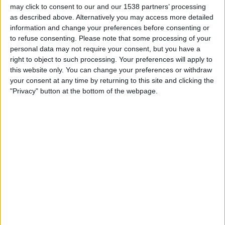
Darlington
may click to consent to our and our 1538 partners’ processing
as described above. Alternatively you may access more detailed
DAZN (Se direkte)
information and change your preferences before consenting or
to refuse consenting.
Please note that some processing of your
personal data may not require your consent, but you have a
STATISTISKE DATA FOR LAGET CURZON ASHTON PÅ TV I
right to object to such processing. Your preferences will apply to
NORGE
this website only. You can change your preferences or withdraw
your consent at any time by returning to this site and clicking the
Per i datoene i dag
10.08.2026
og siden dette nettstedet samler inn
"Privacy" button at the bottom of the webpage.
statistikk om når og hvor kampene til
Fotball
laget
Curzon Ashton
i
Norge
,
som var
24.02.2026
, kan vi gi følgende data:
1
TV-SENDINGER
0 Gratis kamper
0%
1 Betalte kamper
100%
RANGERING ETTER KANALER