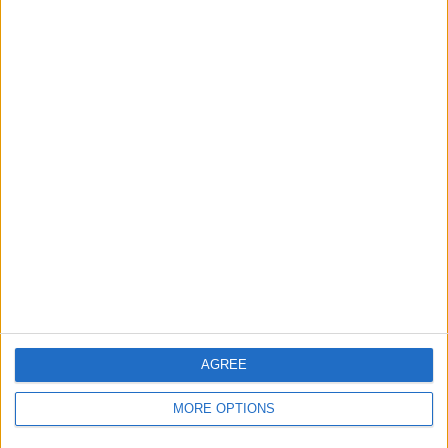
Darlington
1 (100%)
Se komplett rangering
RANGERING ETTER KONKURRANSER
National League North
1 (100%)
Se komplett rangering
ANTALL KAMPER PER UKEDAG
MANDAG
TIRSDAG
ONSDAG
TORSDAG
FREDAG
-
1
-
-
-
- %
100%
- %
- %
- %
LØRDAG
SØNDAG
AGREE
-
-
MORE OPTIONS
- %
- %