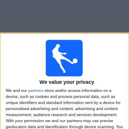
Widget
Guide til
Curzon Ashton
TV-kamper
×
Curzon Ashton:
På dette tidspunktet er det ingen TV-
kamp. Du kan sjekke historikken over tidligere TV-
We value your privacy
sendte kamper.
We and our
partners
store and/or access information on a
device, such as cookies and process personal data, such as
unique identifiers and standard information sent by a device for
Tirsdag, 24.02.2026
personalised advertising and content, advertising and content
20:45
National League North
measurement, audience research and services development.
With your permission we and our partners may use precise
Curzon Ashton
geolocation data and identification through device scanning. You