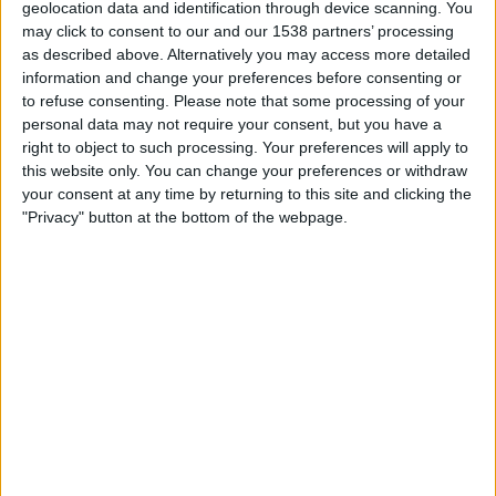
Lørdag, 15.08.2026
geolocation data and identification through device scanning. You
may click to consent to our and our 1538 partners’ processing
02:00
Ukrainsk Premier League
as described above. Alternatively you may access more detailed
information and change your preferences before consenting or
FC Kudrivka
to refuse consenting.
Please note that some processing of your
FC Obolón-Brovar
personal data may not require your consent, but you have a
right to object to such processing. Your preferences will apply to
this website only. You can change your preferences or withdraw
your consent at any time by returning to this site and clicking the
OneFootball PPV
"Privacy" button at the bottom of the webpage.
STATISTISKE DATA FOR LAGET FC KUDRIVKA PÅ TV I
NORGE
Per i datoene i dag
07.08.2026
og siden dette nettstedet samler inn
statistikk om når og hvor kampene til
Fotball
laget
FC Kudrivka
i
Norge
,
som var
29.05.2025
, kan vi gi følgende data:
26
TV-SENDINGER