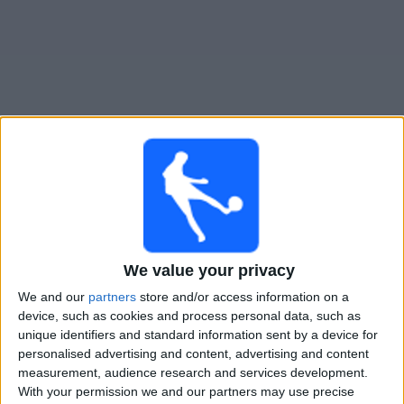
Widget
Guide til
FC Kudrivka
TV-kamper
Imorgen lørdag, 08.08.2026
14:30
Ukrainsk Premier League
We value your privacy
Livyi Bereh
We and our
partners
store and/or access information on a
FC Kudrivka
device, such as cookies and process personal data, such as
unique identifiers and standard information sent by a device for
personalised advertising and content, advertising and content
OneFootball PPV
measurement, audience research and services development.
With your permission we and our partners may use precise