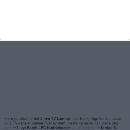
For øyeblikket er det
2 live TV-kamper
fra 1 forskjellige konkurranser,
og 1 TV-kanaler sender hver av dem. Neste kamp du kan glede deg
over er
Livyi Bereh - FC Kudrivka
som vil bli spilt neste
lørdag 8.