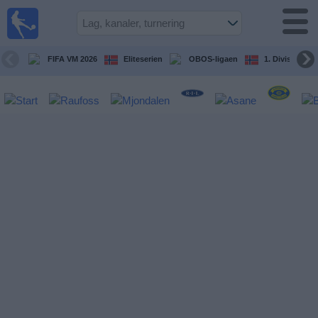
Fotball
på TV
Guide til
FIFA VM 2026
Eliteserien
OBOS-ligaen
1. Division Kv
TV-
kamper
Kommende
kamper
Lag
Konkurranser
TV-
kanaler
Nyheter