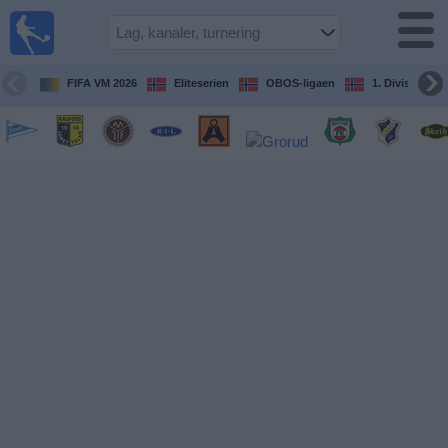
Fotball
på TV
Guide til
FIFA VM 2026
Eliteserien
OBOS-ligaen
1. Division Kv
TV-
kamper
Kommende
kamper
Lag
Konkurranser
TV-
kanaler
Nyheter