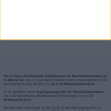
Det er ingen direktesendte fotballkamper fra Mandalskameratene på
tv akkurat nå
, men vi viser deg en historie med tv-programguiden for de
siste kampene som har blitt vist
på tv fra Mandalskameratene
.
Vi vil oppdatere denne
tv-programagenden for Mandalskameratene
når vi får bekreftet fra offisielle kilder hvilke kamper som vil bli
direktesendt på tv
.
Det kan være interessant for deg å vite at det siden begynnelsen av