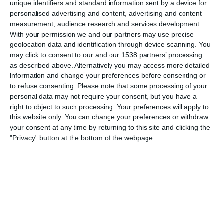
unique identifiers and standard information sent by a device for
Mandalskameratene
personalised advertising and content, advertising and content
TV 2 Play
Direktesport
Allente
measurement, audience research and services development.
With your permission we and our partners may use precise
Søndag, 20.10.2024
geolocation data and identification through device scanning. You
may click to consent to our and our 1538 partners’ processing
13:00
3. divisjon
as described above. Alternatively you may access more detailed
information and change your preferences before consenting or
Mandalskameratene
to refuse consenting.
Please note that some processing of your
Staal Jørpeland
personal data may not require your consent, but you have a
TV 2 Play
Direktesport
Allente
right to object to such processing. Your preferences will apply to
this website only. You can change your preferences or withdraw
your consent at any time by returning to this site and clicking the
Lørdag, 05.10.2024
"Privacy" button at the bottom of the webpage.
16:00
3. divisjon
Sandefjord 2
Mandalskameratene
TV 2 Play
Direktesport
Allente
Flere dager