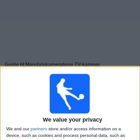
Widget
Guide til
Mandalskameratene
TV-kamper
×
Mandalskameratene:
På dette tidspunktet er det ingen
TV-kamp. Du kan sjekke historikken over tidligere TV-
sendte kamper.
Søndag, 27.10.2024
We value your privacy
12:00
3. divisjon
We and our
partners
store and/or access information on a
IF Fram Larvik
device, such as cookies and process personal data, such as