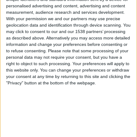
VGTV
personalised advertising and content, advertising and content
measurement, audience research and services development.
With your permission we and our partners may use precise
Søndag, 17.05.2026
geolocation data and identification through device scanning. You
12:30
Italiensk Serie A
may click to consent to our and our 1538 partners’ processing
as described above. Alternatively you may access more detailed
Genoa
information and change your preferences before consenting or
AC Milan
to refuse consenting.
Please note that some processing of your
personal data may not require your consent, but you have a
VGTV
right to object to such processing. Your preferences will apply to
this website only. You can change your preferences or withdraw
Søndag, 10.05.2026
your consent at any time by returning to this site and clicking the
15:00
"Privacy" button at the bottom of the webpage.
Italiensk Serie A
Fiorentina
Genoa
VGTV
Flere dager