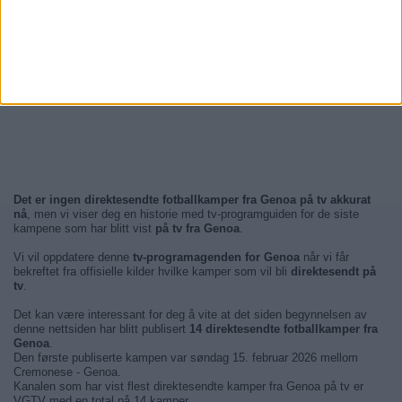
Det er ingen direktesendte fotballkamper fra Genoa på tv akkurat
nå
, men vi viser deg en historie med tv-programguiden for de siste
kampene som har blitt vist
på tv fra Genoa
.
Vi vil oppdatere denne
tv-programagenden for Genoa
når vi får
bekreftet fra offisielle kilder hvilke kamper som vil bli
direktesendt på
tv
.
Det kan være interessant for deg å vite at det siden begynnelsen av
denne nettsiden har blitt publisert
14 direktesendte fotballkamper fra
Genoa
.
Den første publiserte kampen var søndag 15. februar 2026 mellom
Cremonese - Genoa.
Kanalen som har vist flest direktesendte kamper fra Genoa på tv er
VGTV med en total på 14 kamper.