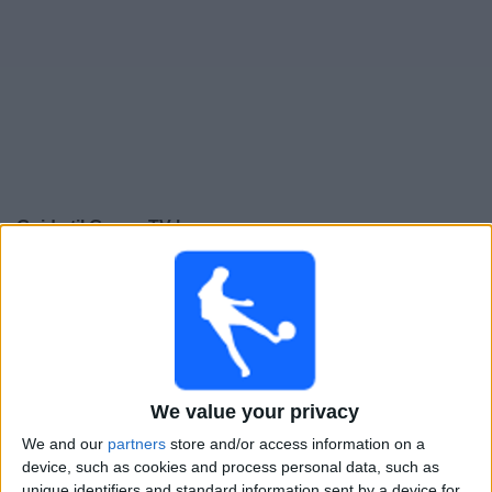
Widget
Guide til
Genoa
TV-kamper
×
Genoa:
På dette tidspunktet er det ingen TV-kamp. Du
kan sjekke historikken over tidligere TV-sendte kamper.
Søndag, 24.05.2026
20:45
Italiensk Serie A
We value your privacy
We and our
partners
store and/or access information on a
Lecce
device, such as cookies and process personal data, such as
Genoa
unique identifiers and standard information sent by a device for