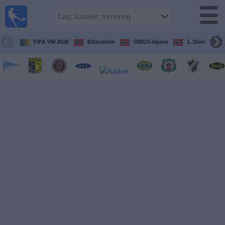
Fotball
på TV
Guide til
FIFA VM 2026
Eliteserien
OBOS-ligaen
1. Division Kv
TV-
kamper
Kommende
kamper
Lag
Konkurranser
TV-
kanaler
Nyheter