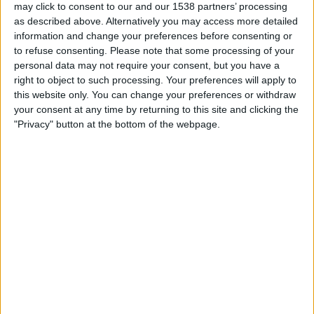
may click to consent to our and our 1538 partners’ processing
as described above. Alternatively you may access more detailed
Per i datoene i dag
08.08.2026
og siden dette nettstedet samler inn
information and change your preferences before consenting or
statistikk om når og hvor kampene til
Fotball
laget
Millwall
i
Norge
, som
to refuse consenting.
Please note that some processing of your
var
16.03.2022
, kan vi gi følgende data:
personal data may not require your consent, but you have a
62
right to object to such processing. Your preferences will apply to
this website only. You can change your preferences or withdraw
your consent at any time by returning to this site and clicking the
TV-SENDINGER
"Privacy" button at the bottom of the webpage.
0 Gratis kamper
0%
62 Betalte kamper
100%
RANGERING ETTER KANALER
Viaplay.no
61 (98,39%)
Viasport 2
24 (38,71%)
Viasport 1
17 (27,42%)
TV 2 Play
17 (27,42%)
Allente
9 (14,52%)