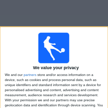
Widget
Guide til
Millwall
TV-kamper
Lørdag, 15.08.2026
We value your privacy
16:00
Championship
We and our
partners
store and/or access information on a
Bristol City
device, such as cookies and process personal data, such as
Millwall
unique identifiers and standard information sent by a device for
personalised advertising and content, advertising and content
Viaplay.no
TV 2 Play
measurement, audience research and services development.
With your permission we and our partners may use precise
geolocation data and identification through device scanning. You
STATISTISKE DATA FOR LAGET MILLWALL PÅ TV I NORGE