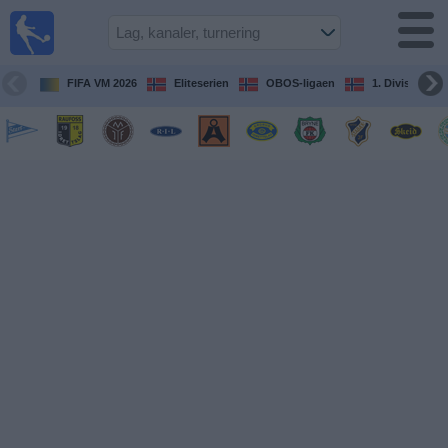
Fotball
på TV
Guide til
FIFA VM 2026
Eliteserien
OBOS-ligaen
1. Division Kv
TV-
kamper
Kommende
kamper
Lag
Konkurranser
TV-
kanaler
Nyheter