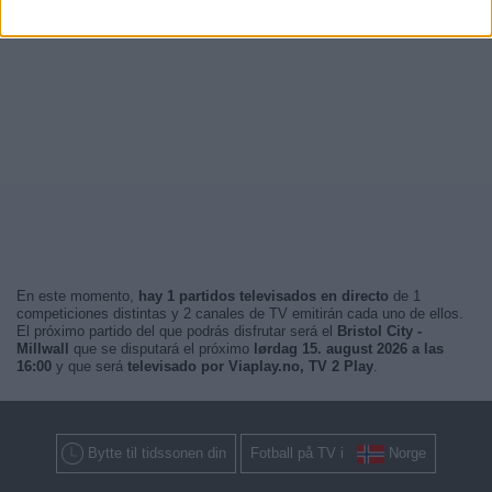
En este momento,
hay 1 partidos televisados en directo
de 1
competiciones distintas y 2 canales de TV emitirán cada uno de ellos.
El próximo partido del que podrás disfrutar será el
Bristol City -
Millwall
que se disputará el próximo
lørdag 15. august 2026 a las
16:00
y que será
televisado por Viaplay.no, TV 2 Play
.
Bytte til tidssonen din
Fotball på TV i
Norge