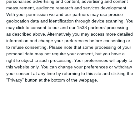
Newcastle
personalised advertising and content, advertising and content
measurement, audience research and services development.
Qarabag
With your permission we and our partners may use precise
TV 2 Play
geolocation data and identification through device scanning. You
may click to consent to our and our 1538 partners’ processing
Onsdag, 18.02.2026
as described above. Alternatively you may access more detailed
information and change your preferences before consenting or
18:45
Champions League
to refuse consenting.
Please note that some processing of your
Sluttspill
personal data may not require your consent, but you have a
right to object to such processing. Your preferences will apply to
Qarabag
this website only. You can change your preferences or withdraw
Newcastle
your consent at any time by returning to this site and clicking the
TV 2 Play
TV 2 Sport 1
"Privacy" button at the bottom of the webpage.
STATISTISKE DATA FOR LAGET QARABAG PÅ TV I NORGE
Per i datoene i dag
08.08.2026
og siden dette nettstedet samler inn
statistikk om når og hvor kampene til
Fotball
laget
Qarabag
i
Norge
, som
var
17.08.2022
, kan vi gi følgende data: