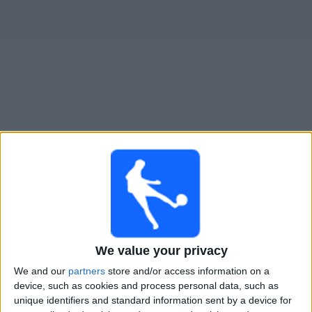
Widget
Guide til
Qarabag
TV-kamper
×
Qarabag:
På dette tidspunktet er det ingen TV-kamp.
Du kan sjekke historikken over tidligere TV-sendte
kamper.
Tirsdag, 24.02.2026
We value your privacy
We and our
partners
store and/or access information on a
21:00
Champions League
device, such as cookies and process personal data, such as
Sluttspill
unique identifiers and standard information sent by a device for