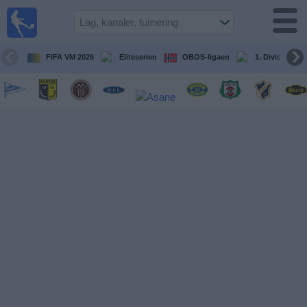
Fotball
på TV
Guide til
FIFA VM 2026
Eliteserien
OBOS-ligaen
1. Division Kv
TV-
kamper
Kommende
kamper
Lag
Konkurranser
TV-
kanaler
Nyheter