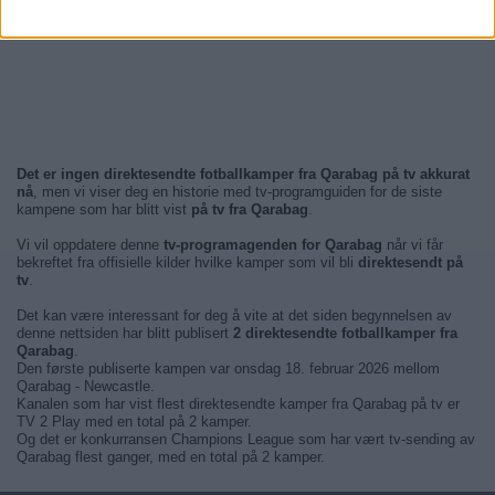
Det er ingen direktesendte fotballkamper fra Qarabag på tv akkurat
nå
, men vi viser deg en historie med tv-programguiden for de siste
kampene som har blitt vist
på tv fra Qarabag
.
Vi vil oppdatere denne
tv-programagenden for Qarabag
når vi får
bekreftet fra offisielle kilder hvilke kamper som vil bli
direktesendt på
tv
.
Det kan være interessant for deg å vite at det siden begynnelsen av
denne nettsiden har blitt publisert
2 direktesendte fotballkamper fra
Qarabag
.
Den første publiserte kampen var onsdag 18. februar 2026 mellom
Qarabag - Newcastle.
Kanalen som har vist flest direktesendte kamper fra Qarabag på tv er
TV 2 Play med en total på 2 kamper.
Og det er konkurransen Champions League som har vært tv-sending av
Qarabag flest ganger, med en total på 2 kamper.