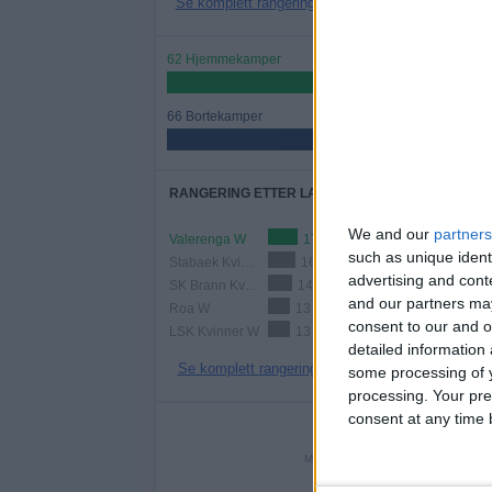
Se komplett rangering
62 Hjemmekamper
48,44%
66 Bortekamper
51,56%
RANGERING ETTER LAG
We and our
partners
Valerenga W
17 (13,28%)
such as unique ident
Stabaek Kvinner
16 (12,5%)
advertising and con
SK Brann Kvinner
14 (10,94%)
and our partners may
Roa W
13 (10,16%)
consent to our and o
LSK Kvinner W
13 (10,16%)
detailed information
Se komplett rangering
some processing of y
processing. Your pre
consent at any time b
AN
MANDAG
TIRSDAG
ONS