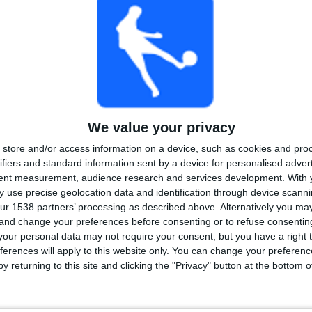
TOTALT
MAKSIMALT
TOTALT
5
17
21
KONKURRANSER
VS Valerenga
MOTSTANDERE
W
RANGERING ETTER KONKURRANSER
We value your privacy
store and/or access information on a device, such as cookies and pro
Toppserien
111 (86,72%)
ifiers and standard information sent by a device for personalised adver
NM Kvinner
11 (8,59%)
tent measurement, audience research and services development.
With 
Champions League Kvinner
3 (2,34%)
 use precise geolocation data and identification through device scanni
Friendly Women
2 (1,56%)
ur 1538 partners’ processing as described above. Alternatively you m
UEFA Women's Europa Cup
1 (0,78%)
 and change your preferences before consenting or to refuse consentin
Se komplett rangering
our personal data may not require your consent, but you have a right t
ferences will apply to this website only. You can change your preferen
y returning to this site and clicking the "Privacy" button at the bottom
TALL KAMPER PER UKEDAG
DAG
TORSDAG
FREDAG
LØRDAG
SØNDAG