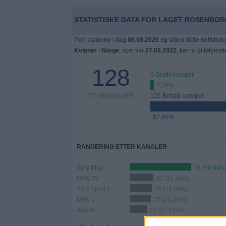
Widget
STATISTISKE DATA FOR LAGET ROSENBORG
Per i datoene i dag
06.08.2026
og siden dette nettstede
Kvinner
i
Norge
, som var
27.03.2022
, kan vi gi følgend
128
3 Gratis kamper
2,34%
TV-SENDINGER
125 Betalte kamper
97,66%
RANGERING ETTER KANALER
TV 2 Play
78 (60,94%
NRK TV
30 (23,44%)
TV 2 Sport 1
28 (21,88%)
NRK 1
27 (21,09%)
Allente
22 (17,19%)