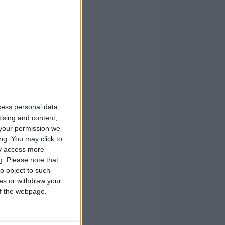
cess personal data,
tising and content,
your permission we
ng. You may click to
ay access more
g.
Please note that
o object to such
ces or withdraw your
 of the webpage.