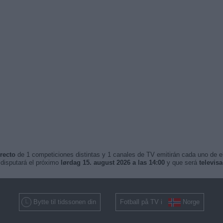
recto
de 1 competiciones distintas y 1 canales de TV emitirán cada uno de ell
disputará el próximo
lørdag 15. august 2026 a las 14:00
y que será
televis
Bytte til tidssonen din
Fotball på TV i
Norge