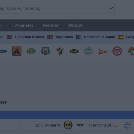
r
TV-kanaler
Nyheter
Widget
en
1. Division Kvinner
Toppserien
Champions League
LaLi
per
TV 2
LSK Kvinner W
Rosenborg BK Kvinner
Play