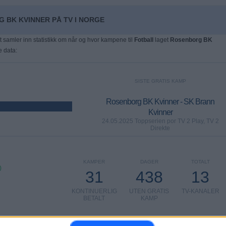
 BK KVINNER PÅ TV I NORGE
t samler inn statistikk om når og hvor kampene til
Fotball
laget
Rosenborg BK
e data:
SISTE GRATIS KAMP
Rosenborg BK Kvinner - SK Brann
Kvinner
24.05.2025 Toppserien por TV 2 Play, TV 2
Direkte
KAMPER
DAGER
TOTALT
)
31
438
13
KONTINUERLIG
UTEN GRATIS
TV-KANALER
BETALT
KAMP