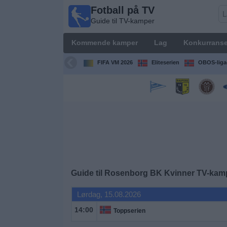
Fotball på TV
Fotball
Guide til TV-kamper
på TV
Guide til
Kommende kamper
Lag
Konkurranse
TV-
kamper
FIFA VM 2026
Eliteserien
OBOS-liga
Kommende
kamper
Lag
Konkurranser
Guide til
Rosenborg BK Kvinner
TV-kam
TV-
kanaler
Lørdag, 15.08.2026
14:00
Toppserien
Nyheter