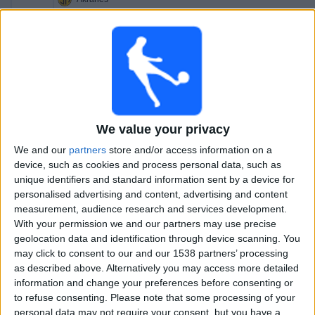
Thor Akureyri
OneFootball PPV
20:00
Úrvalsdeild Karla
Vikingur Reykjavik
Vestmannaeyjar
We value your privacy
OneFootball PPV
We and our
partners
store and/or access information on a
20:00
Úrvalsdeild Karla
device, such as cookies and process personal data, such as
KA Akureyri
unique identifiers and standard information sent by a device for
personalised advertising and content, advertising and content
Hafnarfjordur
measurement, audience research and services development.
OneFootball PPV
With your permission we and our partners may use precise
geolocation data and identification through device scanning. You
22:15
Úrvalsdeild Karla
may click to consent to our and our 1538 partners’ processing
as described above. Alternatively you may access more detailed
Breidablik
information and change your preferences before consenting or
Valur
to refuse consenting.
Please note that some processing of your
OneFootball PPV
personal data may not require your consent, but you have a