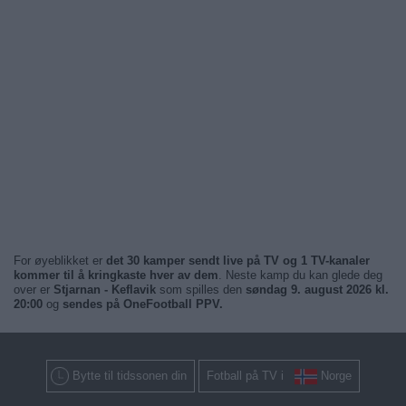
For øyeblikket er
det 30 kamper sendt live på TV og 1 TV-kanaler
kommer til å kringkaste hver av dem
. Neste kamp du kan glede deg
over er
Stjarnan - Keflavik
som spilles den
søndag 9. august 2026 kl.
20:00
og
sendes på OneFootball PPV.
Bytte til tidssonen din
Fotball på TV i
Norge