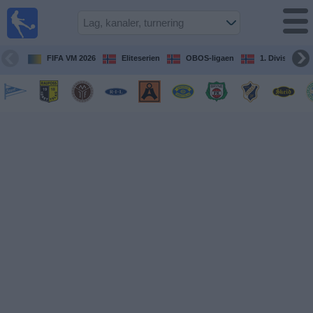
Fotball
på TV
Guide til
FIFA VM 2026
Eliteserien
OBOS-ligaen
1. Division Kv
TV-
kamper
Kommende
kamper
Lag
Konkurranser
TV-
kanaler
Nyheter