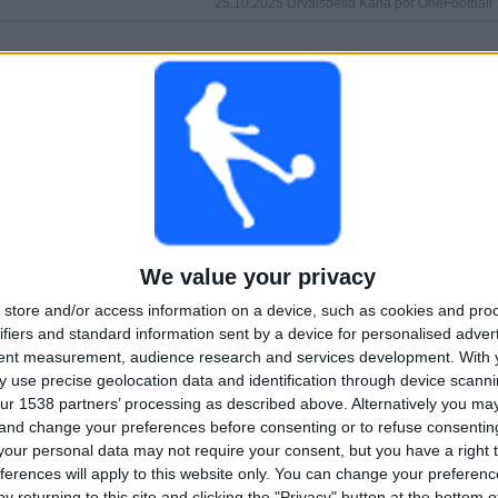
25.10.2025 Úrvalsdeild Karla por OneFootball
KAMPER
DAGER
TOTALT
5,9%)
15
287
3
KONTINUERLIG
UTEN GRATIS
TV-KANALER
BETALT
KAMP
TOTALT
MAKSIMALT
TOTALT
1
9
15
We value your privacy
KONKURRANSER
VS
MOTSTANDERE
store and/or access information on a device, such as cookies and pro
Hafnarfjordur
ifiers and standard information sent by a device for personalised adver
tent measurement, audience research and services development.
With 
RANGERING ETTER KONKURRANSER
 use precise geolocation data and identification through device scanni
ur 1538 partners’ processing as described above. Alternatively you m
Úrvalsdeild Karla
83 (100%)
 and change your preferences before consenting or to refuse consentin
our personal data may not require your consent, but you have a right t
Se komplett rangering
ferences will apply to this website only. You can change your preferen
y returning to this site and clicking the "Privacy" button at the bottom