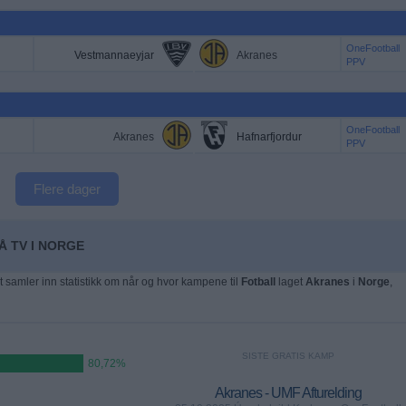
OneFootball
Vestmannaeyjar
Akranes
PPV
OneFootball
Akranes
Hafnarfjordur
PPV
Flere dager
Å TV I NORGE
t samler inn statistikk om når og hvor kampene til
Fotball
laget
Akranes
i
Norge
,
SISTE GRATIS KAMP
80,72%
Akranes - UMF Afturelding