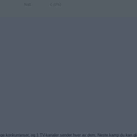
Natt
0 (0%)
llige konkurranser, og 1 TV-kanaler sender hver av dem. Neste kamp du kan g