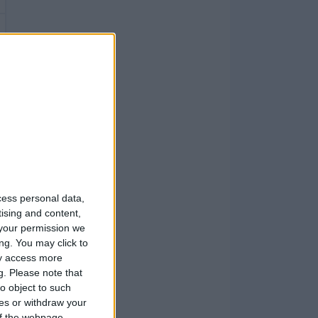
cess personal data,
tising and content,
your permission we
ng. You may click to
ay access more
g.
Please note that
o object to such
ces or withdraw your
 of the webpage.