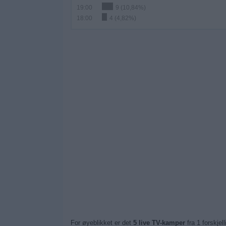
19:00
9 (10,84%)
18:00
4 (4,82%)
For øyeblikket er det
5 live TV-kamper
fra 1 forskje