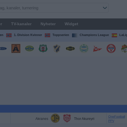
r
TV-kanaler
Nyheter
Widget
en
1. Division Kvinner
Toppserien
Champions League
LaLi
OneFootball
Akranes
Thor Akureyri
PPV