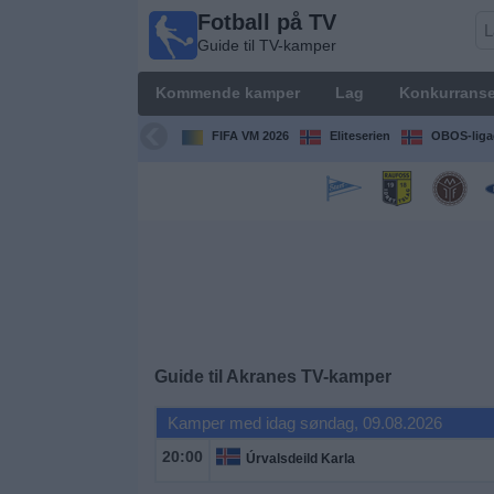
Fotball på TV
Fotball
Guide til TV-kamper
på TV
Guide til
Kommende kamper
Lag
Konkurranse
TV-
kamper
FIFA VM 2026
Eliteserien
OBOS-liga
Kommende
kamper
Lag
Konkurranser
Guide til
Akranes
TV-kamper
TV-
kanaler
Kamper med idag søndag, 09.08.2026
20:00
Úrvalsdeild Karla
Nyheter