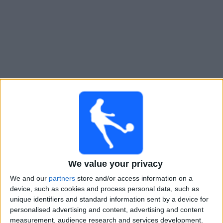
Widget
Guide til
Casertana
TV-kamper
×
Casertana:
På dette tidspunktet er det ingen TV-kamp.
Du kan sjekke historikken over tidligere TV-sendte
kamper.
We value your privacy
Onsdag, 06.05.2026
We and our
partners
store and/or access information on a
device, such as cookies and process personal data, such as
20:00
Serie C - Promotion - Play Offs
unique identifiers and standard information sent by a device for
personalised advertising and content, advertising and content
Casertana
measurement, audience research and services development.