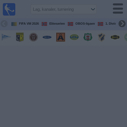
Fotball
på TV
Guide til
FIFA VM 2026
Eliteserien
OBOS-ligaen
1. Division Kv
TV-
kamper
Kommende
kamper
Lag
Konkurranser
TV-
kanaler
Nyheter