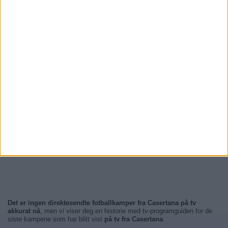
Det er ingen direktesendte fotballkamper fra Casertana på tv
akkurat nå
, men vi viser deg en historie med tv-programguiden for de
siste kampene som har blitt vist
på tv fra Casertana
.