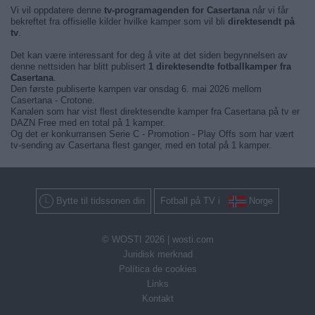
Vi vil oppdatere denne
tv-programagenden for Casertana
når vi får
bekreftet fra offisielle kilder hvilke kamper som vil bli
direktesendt på
tv
.
Det kan være interessant for deg å vite at det siden begynnelsen av
denne nettsiden har blitt publisert
1 direktesendte fotballkamper fra
Casertana
.
Den første publiserte kampen var onsdag 6. mai 2026 mellom
Casertana - Crotone.
Kanalen som har vist flest direktesendte kamper fra Casertana på tv er
DAZN Free med en total på 1 kamper.
Og det er konkurransen Serie C - Promotion - Play Offs som har vært
tv-sending av Casertana flest ganger, med en total på 1 kamper.
Bytte til tidssonen din
Fotball på TV i
Norge
© WOSTI 2026 |
wosti.com
Juridisk merknad
Política de cookies
Links
Kontakt