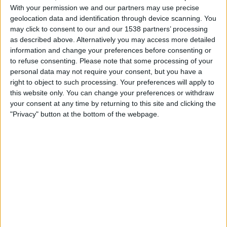
Crotone
With your permission we and our partners may use precise
DAZN Free (Se gratis)
geolocation data and identification through device scanning. You
may click to consent to our and our 1538 partners’ processing
as described above. Alternatively you may access more detailed
STATISTISKE DATA FOR LAGET CASERTANA PÅ TV I
information and change your preferences before consenting or
NORGE
to refuse consenting.
Please note that some processing of your
personal data may not require your consent, but you have a
Per i datoene i dag
07.08.2026
og siden dette nettstedet samler inn
right to object to such processing. Your preferences will apply to
statistikk om når og hvor kampene til
Fotball
laget
Casertana
i
Norge
, som
this website only. You can change your preferences or withdraw
var
27.10.2024
, kan vi gi følgende data:
your consent at any time by returning to this site and clicking the
"Privacy" button at the bottom of the webpage.
6
TV-SENDINGER
3 Gratis kamper
50%
3 Betalte kamper
50%
SISTE GRATIS KAMP