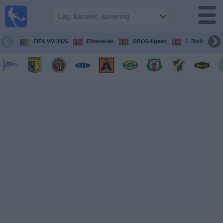
Fotball
på TV
Guide til
FIFA VM 2026
Eliteserien
OBOS-ligaen
1. Division Kv
TV-
kamper
Kommende
kamper
Lag
Konkurranser
TV-
kanaler
Nyheter