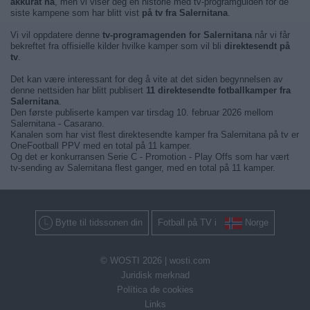
akkurat nå
, men vi viser deg en historie med tv-programguiden for de
siste kampene som har blitt vist
på tv fra Salernitana
.
Vi vil oppdatere denne
tv-programagenden for Salernitana
når vi får
bekreftet fra offisielle kilder hvilke kamper som vil bli
direktesendt på
tv
.
Det kan være interessant for deg å vite at det siden begynnelsen av
denne nettsiden har blitt publisert
11 direktesendte fotballkamper fra
Salernitana
.
Den første publiserte kampen var tirsdag 10. februar 2026 mellom
Salernitana - Casarano.
Kanalen som har vist flest direktesendte kamper fra Salernitana på tv er
OneFootball PPV med en total på 11 kamper.
Og det er konkurransen Serie C - Promotion - Play Offs som har vært
tv-sending av Salernitana flest ganger, med en total på 11 kamper.
Bytte til tidssonen din
Fotball på TV i
Norge
© WOSTI 2026 |
wosti.com
Juridisk merknad
Política de cookies
Links