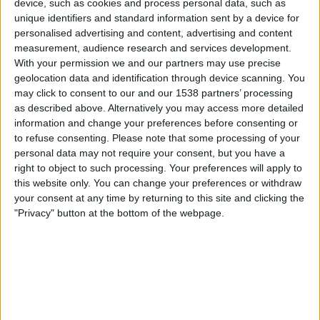
device, such as cookies and process personal data, such as
Salernitana
unique identifiers and standard information sent by a device for
OneFootball PPV
personalised advertising and content, advertising and content
measurement, audience research and services development.
Søndag, 26.04.2026
With your permission we and our partners may use precise
geolocation data and identification through device scanning. You
18:00
Serie C - Promotion - Play Offs
may click to consent to our and our 1538 partners’ processing
as described above. Alternatively you may access more detailed
Foggia
information and change your preferences before consenting or
Salernitana
to refuse consenting.
Please note that some processing of your
OneFootball PPV
personal data may not require your consent, but you have a
right to object to such processing. Your preferences will apply to
this website only. You can change your preferences or withdraw
Søndag, 19.04.2026
your consent at any time by returning to this site and clicking the
20:30
Serie C - Promotion - Play Offs
"Privacy" button at the bottom of the webpage.
Salernitana
Picerno
OneFootball PPV
Flere dager