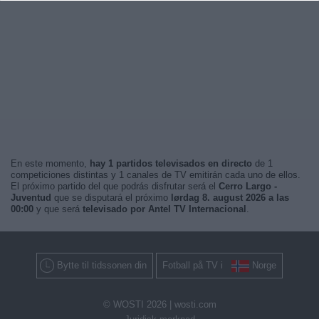
En este momento,
hay 1 partidos televisados en directo
de 1
competiciones distintas y 1 canales de TV emitirán cada uno de ellos.
El próximo partido del que podrás disfrutar será el
Cerro Largo -
Juventud
que se disputará el próximo
lørdag 8. august 2026 a las
00:00
y que será
televisado por Antel TV Internacional
.
Bytte til tidssonen din
Fotball på TV i
Norge
© WOSTI 2026 |
wosti.com