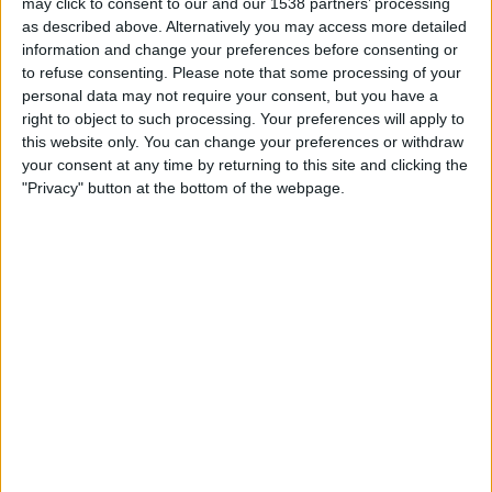
may click to consent to our and our 1538 partners’ processing
as described above. Alternatively you may access more detailed
Per i datoene i dag
06.08.2026
og siden dette nettstedet samler inn
information and change your preferences before consenting or
statistikk om når og hvor kampene til
Fotball
laget
Juventud
i
Norge
, som
to refuse consenting.
Please note that some processing of your
var
22.02.2026
, kan vi gi følgende data:
personal data may not require your consent, but you have a
right to object to such processing. Your preferences will apply to
19
this website only. You can change your preferences or withdraw
your consent at any time by returning to this site and clicking the
TV-SENDINGER
"Privacy" button at the bottom of the webpage.
19 Gratis kamper
100%
0 Betalte kamper
0%
SISTE GRATIS KAMP
Maldonado - Juventud
01.08.2026 Primera Division por Antel TV Internacional
RANGERING ETTER KANALER
Antel TV Internacional
19 (100%)