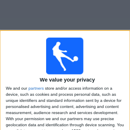
Widget
Guide til
Juventud
TV-kamper
Imorgen lørdag, 08.08.2026
We value your privacy
00:00
Primera Division
We and our
partners
store and/or access information on a
Cerro Largo
device, such as cookies and process personal data, such as
unique identifiers and standard information sent by a device for
Juventud
personalised advertising and content, advertising and content
Antel TV Internacional
measurement, audience research and services development.
With your permission we and our partners may use precise
geolocation data and identification through device scanning. You
STATISTISKE DATA FOR LAGET JUVENTUD PÅ TV I NORGE