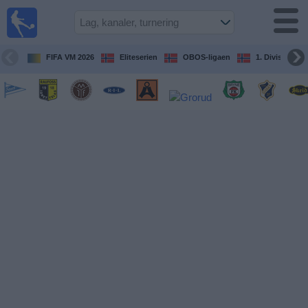
Fotball
på TV
Guide til
FIFA VM 2026
Eliteserien
OBOS-ligaen
1. Division Kv
TV-
kamper
Kommende
kamper
Lag
Konkurranser
TV-
kanaler
Nyheter