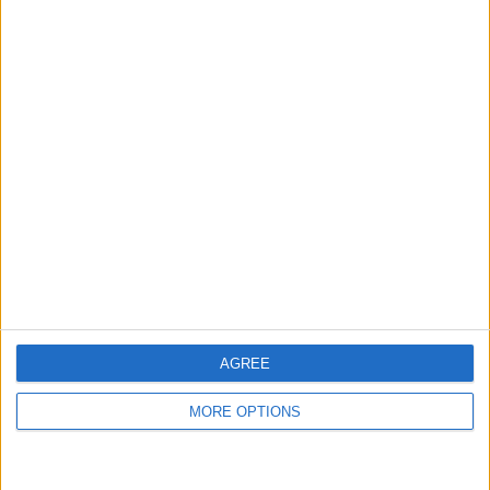
Albion
2 (10,53%)
Progreso
2 (10,53%)
Wanderers
2 (10,53%)
Se komplett rangering
RANGERING ETTER KONKURRANSER
Primera Division
19 (100%)
Se komplett rangering
ANTALL KAMPER PER UKEDAG
MANDAG
TIRSDAG
ONSDAG
TORSDAG
FREDAG
AGREE
2
2
1
-
1
10,53%
10,53%
5,26%
- %
5,26%
MORE OPTIONS
LØRDAG
SØNDAG
7
6