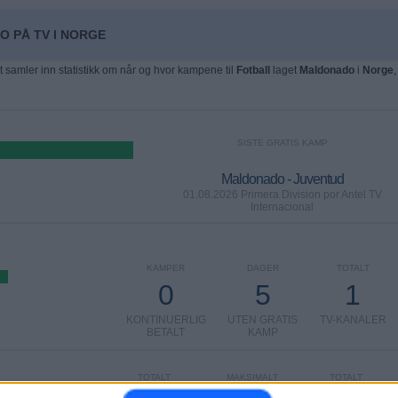
O PÅ TV I NORGE
t samler inn statistikk om når og hvor kampene til
Fotball
laget
Maldonado
i
Norge
,
SISTE GRATIS KAMP
Maldonado - Juventud
01.08.2026 Primera Division por Antel TV
Internacional
KAMPER
DAGER
TOTALT
0
5
1
KONTINUERLIG
UTEN GRATIS
TV-KANALER
BETALT
KAMP
TOTALT
MAKSIMALT
TOTALT