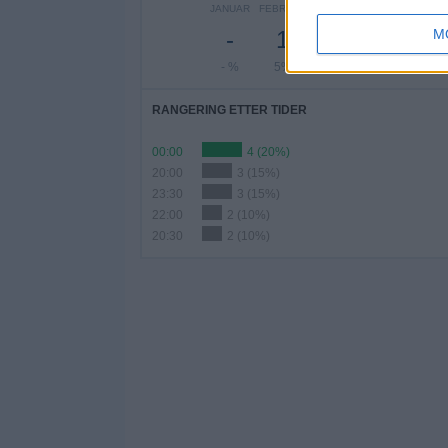
JANUAR
FEBRUAR
MARS
APRIL
MAI
M
-
1
6
4
5
- %
5%
30%
20%
25%
RANGERING ETTER TIDER
00:00
4 (20%)
20:00
3 (15%)
23:30
3 (15%)
22:00
2 (10%)
20:30
2 (10%)