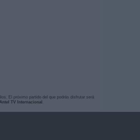
os. El próximo partido del que podrás disfrutar será
Antel TV Internacional
.