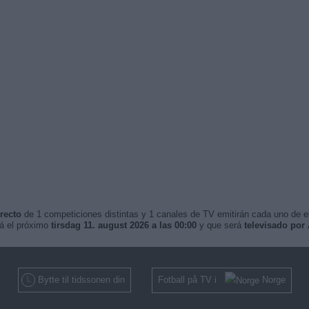
recto
de 1 competiciones distintas y 1 canales de TV emitirán cada uno de ell
á el próximo
tirsdag 11. august 2026 a las 00:00
y que será
televisado por 
Bytte til tidssonen din
Fotball på TV i
Norge