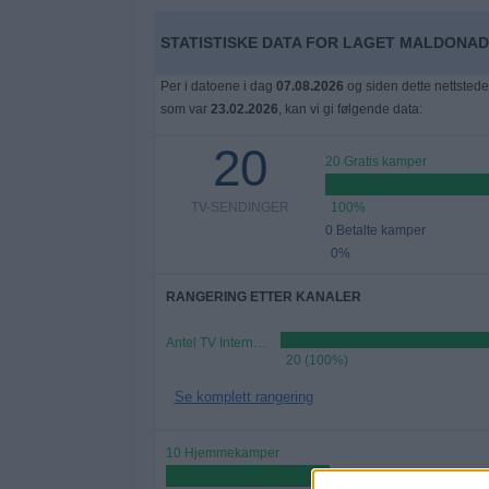
Widget
STATISTISKE DATA FOR LAGET MALDONAD
Per i datoene i dag
07.08.2026
og siden dette nettstede
som var
23.02.2026
, kan vi gi følgende data:
20
20 Gratis kamper
TV-SENDINGER
100%
0 Betalte kamper
0%
RANGERING ETTER KANALER
Antel TV Internacional
20 (100%)
Se komplett rangering
10 Hjemmekamper
50%