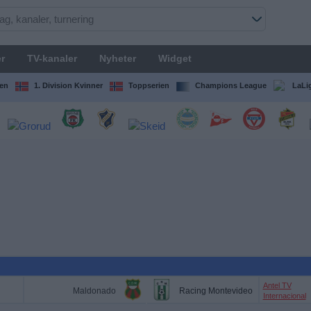
r
TV-kanaler
Nyheter
Widget
en
1. Division Kvinner
Toppserien
Champions League
LaLi
Antel TV
Maldonado
Racing Montevideo
Internacional