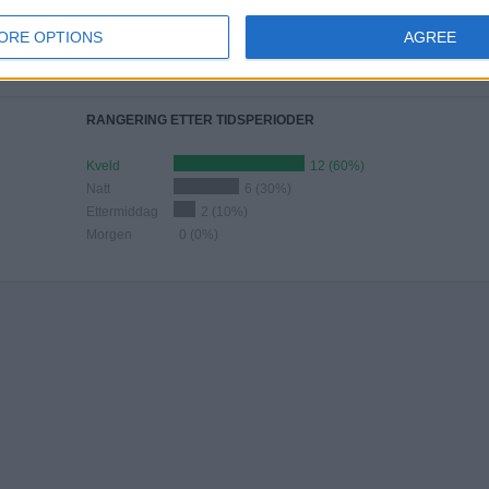
JUNI
JULI
AUGUST
SEPTEMBER
OKTOBER
NOVEMBER
DESEMBER
ORE OPTIONS
AGREE
1
2
1
-
-
-
-
5%
10%
5%
- %
- %
- %
- %
RANGERING ETTER TIDSPERIODER
Kveld
12 (60%)
Natt
6 (30%)
Ettermiddag
2 (10%)
Morgen
0 (0%)