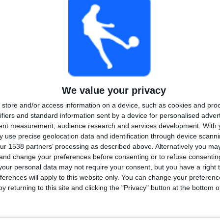
1
2
14
KONKURRANSER
VS Wanderers
MOTSTANDERE
RANGERING ETTER KONKURRANSER
Primera Division
20 (100%)
Se komplett rangering
We value your privacy
store and/or access information on a device, such as cookies and pro
ifiers and standard information sent by a device for personalised adver
tent measurement, audience research and services development.
With 
 use precise geolocation data and identification through device scanni
TALL KAMPER PER UKEDAG
ur 1538 partners’ processing as described above. Alternatively you m
 and change your preferences before consenting or to refuse consentin
SDAG
TORSDAG
FREDAG
LØRDAG
SØNDAG
our personal data may not require your consent, but you have a right t
-
-
1
7
6
ferences will apply to this website only. You can change your preferen
y returning to this site and clicking the "Privacy" button at the bottom
- %
- %
5%
35%
30%
NTALL KAMPER PER MÅNED