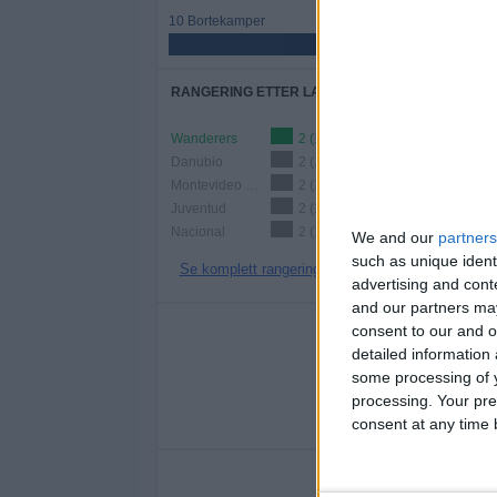
10 Bortekamper
50%
RANGERING ETTER LAG
Wanderers
2 (10%)
Danubio
2 (10%)
Montevideo City
2 (10%)
Juventud
2 (10%)
Nacional
2 (10%)
We and our
partners
such as unique ident
Se komplett rangering
advertising and con
and our partners may
AN
consent to our and o
detailed information
MANDAG
TIRSDAG
ON
some processing of y
3
3
processing. Your pre
consent at any time b
15%
15%
A