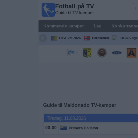
Fotball på TV
Fotball
Guide til TV-kamper
på TV
Guide til
Kommende kamper
Lag
Konkurranse
TV-
kamper
FIFA VM 2026
Eliteserien
OBOS-liga
Kommende
kamper
Lag
Konkurranser
Guide til
Maldonado
TV-kamper
TV-
kanaler
Tirsdag, 11.08.2026
00:00
Primera Division
Nyheter