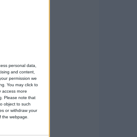
cess personal data,
tising and content,
your permission we
ng. You may click to
ay access more
g.
Please note that
o object to such
ces or withdraw your
 of the webpage.