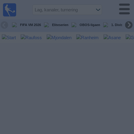
Fotball
på TV
Guide til
FIFA VM 2026
Eliteserien
OBOS-ligaen
1. Division Kv
TV-
kamper
Kommende
kamper
Lag
Konkurranser
TV-
kanaler
Nyheter