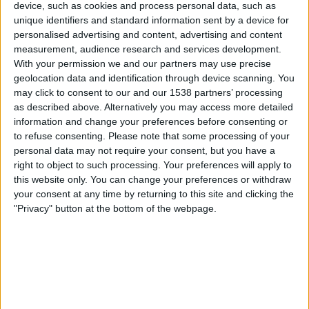
device, such as cookies and process personal data, such as
Jamshedpur
unique identifiers and standard information sent by a device for
Odisha FC
personalised advertising and content, advertising and content
OneFootball PPV
OneFootball
measurement, audience research and services development.
With your permission we and our partners may use precise
geolocation data and identification through device scanning. You
Fredag, 28.02.2025
may click to consent to our and our 1538 partners’ processing
15:00
Indisk Super League
as described above. Alternatively you may access more detailed
information and change your preferences before consenting or
to refuse consenting.
Please note that some processing of your
personal data may not require your consent, but you have a
right to object to such processing. Your preferences will apply to
Odisha FC
this website only. You can change your preferences or withdraw
Mohammedan
your consent at any time by returning to this site and clicking the
OneFootball PPV
OneFootball
"Privacy" button at the bottom of the webpage.
Søndag, 23.02.2025
15:00
Indisk Super League