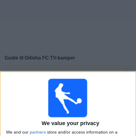
Widget
Guide til
Odisha FC
TV-kamper
×
Odisha FC:
På dette tidspunktet er det ingen TV-kamp.
Du kan sjekke historikken over tidligere TV-sendte
kamper.
Onsdag, 05.03.2025
15:00
Indisk Super League
We value your privacy
We and our
partners
store and/or access information on a