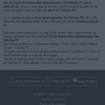
Det er ingen direktesendte fotballkamper fra Odisha FC på tv
akkurat nå
, men vi viser deg en historie med tv-programguiden for de
siste kampene som har blitt vist
på tv fra Odisha FC
.
Vi vil oppdatere denne
tv-programagenden for Odisha FC
når vi får
bekreftet fra offisielle kilder hvilke kamper som vil bli
direktesendt på
tv
.
Det kan være interessant for deg å vite at det siden begynnelsen av
denne nettsiden har blitt publisert
50 direktesendte fotballkamper fra
Odisha FC
.
Den første publiserte kampen var lørdag 4. mars 2023 mellom Mohun
Bagan - Odisha FC.
Kanalen som har vist flest direktesendte kamper fra Odisha FC på tv er
OneFootball med en total på 49 kamper.
Og det er konkurransen Indisk Super League som har vært tv-sending
av Odisha FC flest ganger, med en total på 50 kamper.
Bytte til tidssonen din
Fotball på TV i
Norge
© WOSTI 2026 |
wosti.com
Juridisk merknad
Política de cookies