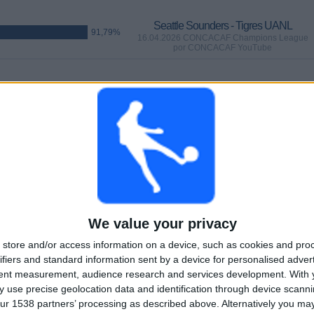
Seattle Sounders - Tigres UANL
91,79%
16.04.2026 CONCACAF Champions League
por CONCACAF YouTube
KAMPER
DAGER
TOTALT
76,12%)
12
112
7
KONTINUERLIG
UTEN GRATIS
TV-KANALER
BETALT
KAMP
We value your privacy
TOTALT
MAKSIMALT
TOTALT
4
10
41
store and/or access information on a device, such as cookies and pro
ifiers and standard information sent by a device for personalised adver
KONKURRANSER
VS Portland
MOTSTANDERE
tent measurement, audience research and services development.
With 
Timbers
 use precise geolocation data and identification through device scanni
ur 1538 partners’ processing as described above. Alternatively you m
RANGERING ETTER KONKURRANSER