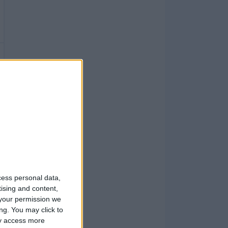
cess personal data,
tising and content,
your permission we
ng. You may click to
ay access more