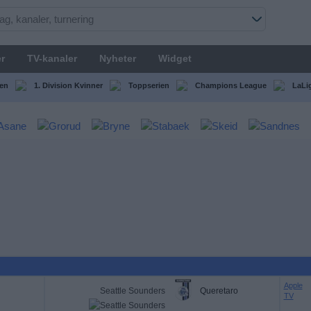
r
TV-kanaler
Nyheter
Widget
en
1. Division Kvinner
Toppserien
Champions League
LaLi
Apple
Seattle Sounders
Queretaro
TV