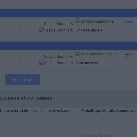
Apple
Seattle Sounders
TV
Chivas Guadalajara
Apple
Seattle Sounders
TV
Vancouver Whitecaps
Flere dager
OUNDERS PÅ TV I NORGE
t samler inn statistikk om når og hvor kampene til
Fotball
laget
Seattle Sounders
i
SISTE GRATIS KAMP