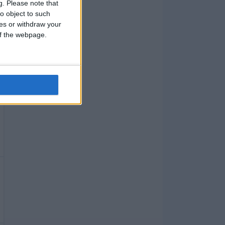
g.
Please note that
o object to such
ces or withdraw your
 of the webpage.