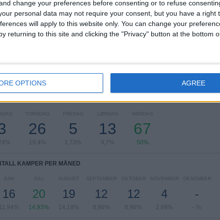
 and change your preferences before consenting or to refuse consentin
our personal data may not require your consent, but you have a right t
MLS
109 (81,34%)
ferences will apply to this website only. You can change your preferen
Leagues Cup
14 (10,45%)
y returning to this site and clicking the "Privacy" button at the bottom
CONCACAF Champions League
8 (5,97%)
FIFA VM för klubblag
3 (2,24%)
Se komplett rangering
ORE OPTIONS
AGREE
TALL KAMPER PER UKEDAG
SDAG
TORSDAG
FREDAG
LØRDAG
SØNDAG
3
26
5
13
67
24%
19,4%
3,73%
9,7%
50%
NTALL KAMPER PER MÅNED
JUNI
JULI
AUGUST
SEPTEMBER
OKTOBER
NOVEMBER
DESEMBER
16
20
19
12
12
4
-
11,94%
14,93%
14,18%
8,96%
8,96%
2,99%
- %