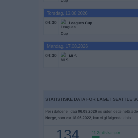
Widget
Torsdag, 13.08.2026
04:30
Leagues Cup
Mandag, 17.08.2026
04:30
MLS
STATISTISKE DATA FOR LAGET SEATTLE S
Per i datoene i dag
06.08.2026
og siden dette nettstede
Norge
, som var
18.06.2022
, kan vi gi følgende data:
134
11 Gratis kamper