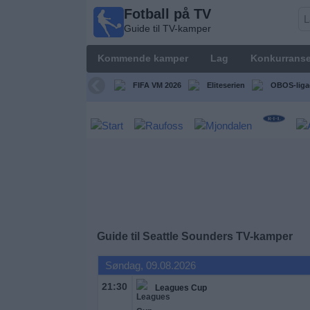
Fotball på TV
Fotball
Guide til TV-kamper
på TV
Guide til
Kommende kamper
Lag
Konkurranse
TV-
kamper
FIFA VM 2026
Eliteserien
OBOS-liga
Kommende
kamper
Lag
Konkurranser
Guide til
Seattle Sounders
TV-kamper
TV-
kanaler
Søndag, 09.08.2026
21:30
Leagues Cup
Nyheter